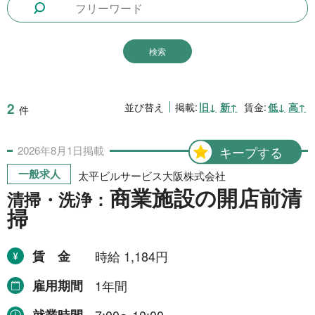
1日間
51件
2日間
1件
5日間
4件
10日間
42件
2
並び替え
掲載:
旧↓
新↑
賃金:
低↓
高↑
件
15日間
3件
2026年
8月
1日
掲載
キープする
20日間
4件
一般求人
太平ビルサービス大阪株式会社
30日間
11件
商業施設の開店前清
清掃・洗浄：
31日間
2件
掃
2ヶ月間
3件
賃金
時給 1,184円
6ヶ月間
6件
雇用期間
1年間
1年間
2件