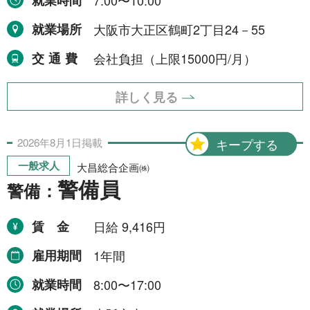
就業時間
7:00〜10:00
令和8年9月30日まで
1件
就業場所
大阪市大正区鶴町2丁目24－55
令和8年12月31日まで
1件
交通費
会社負担（上限15000円/月）
令和9年2月28日まで
1件
令和9年3月31日まで
2件
詳しく見る
期間の定めなし
31件
2026年
8月
1日
掲載
キープする
一般求人
職種から探す
大昌総合企画㈱
警備員
警備：
建設・土木・電気工事
111件
賃金
日給 9,416円
配送・輸送・機械運転等
25件
雇用期間
1年間
警備
17件
就業時間
8:00〜17:00
清掃・洗浄
3件