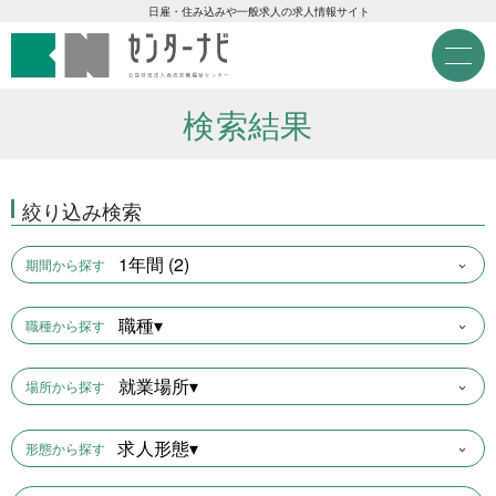
センターナビ 公益財団法人
急募現金求人
日雇・住み込みや一般求人の求人情報サイト
M
e
急募契約求人
n
u
検索結果
高齢者活躍求人
絞り込み検索
LINE応募可求人
1年間 (2)
期間から探す
はじめての方へ
職種▾
職種から探す
事業主の皆様へ
就業場所▾
場所から探す
雇用期間から探す
求人形態▾
形態から探す