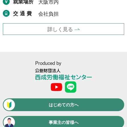
就業場所
大阪市内
運搬・包装・選別等
5件
交通費
会社負担
介護・福祉
1件
農林漁業
1件
詳しく見る
事務
1件
求人形態から探す
Produced by
現金求人
53件
公
益
契約求人
62件
財
団
一般求人
49件
法
はじめての方へ
人
出張求人
1件
西
成
事業主の皆様へ
労