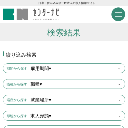
センターナビ 公益財団法人
急募現金求人
日雇・住み込みや一般求人の求人情報サイト
M
e
急募契約求人
n
u
検索結果
高齢者活躍求人
絞り込み検索
LINE応募可求人
雇用期間▾
期間から探す
はじめての方へ
職種▾
職種から探す
事業主の皆様へ
就業場所▾
場所から探す
雇用期間から探す
求人形態▾
形態から探す