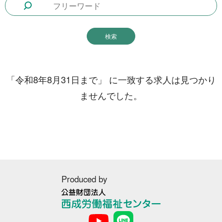
1日間
51件
2日間
1件
5日間
4件
10日間
42件
「
令和8年8月31日まで
」 に一致する求人は見つかり
15日間
3件
ませんでした。
20日間
4件
30日間
11件
31日間
2件
2ヶ月間
3件
Produced by
6ヶ月間
6件
1年間
2件
公