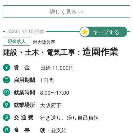
詳しく見る
2026年
8月
1日
掲載
キープする
現金求人
南大阪興産
造園作業
建設・土木・電気工事：
賃金
日給 11,000円
雇用期間
1日間
就業時間
8:00〜17:00
就業場所
大阪府下
交通費
行き送り、帰り自己負担
食事
朝・昼支給