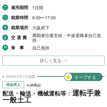
雇用期間
1日間
就業時間
8:00〜17:00
就業場所
大阪府下
満期者往復支給・中途退職者自己負
交通費
担
食事
自己負担
詳しく見る
2026年
8月
1日
掲載
キープする
現金求人
㈱神農組
運転手兼
配送・輸送・機械運転等：
一般土工