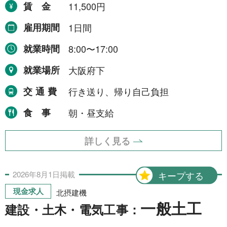
賃金
11,500円
雇用期間
1日間
就業時間
8:00〜17:00
就業場所
大阪府下
交通費
行き送り、帰り自己負担
食事
朝・昼支給
詳しく見る
2026年
8月
1日
掲載
キープする
現金求人
北摂建機
一般土工
建設・土木・電気工事：