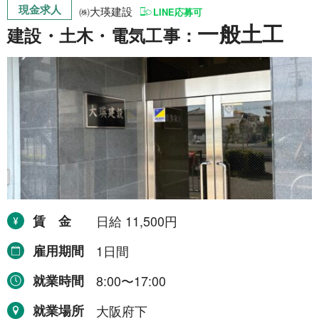
運搬・包装・選別等
現金求人
5件
㈱大瑛建設
LINE応募可
一般土工
建設・土木・電気工事：
介護・福祉
1件
農林漁業
1件
事務
1件
求人形態から探す
現金求人
53件
賃金
日給 11,500円
契約求人
62件
雇用期間
1日間
一般求人
49件
就業時間
8:00〜17:00
出張求人
1件
就業場所
大阪府下