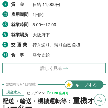
賃金
日給 11,000円
雇用期間
1日間
就業時間
8:00〜17:00
就業場所
大阪府下
交通費
行き送り、帰り自己負担
食事
昼食支給
詳しく見る
2026年
8月
1日
掲載
キープする
現金求人
ビッグマン
LINE応募可
重機オペ
配送・輸送・機械運転等：
レーター