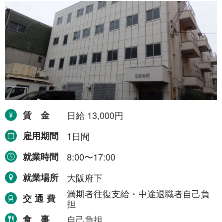
賃金
日給 13,000円
雇用期間
1日間
就業時間
8:00〜17:00
就業場所
大阪府下
満期者往復支給・中途退職者自己負
交通費
担
食事
自己負担