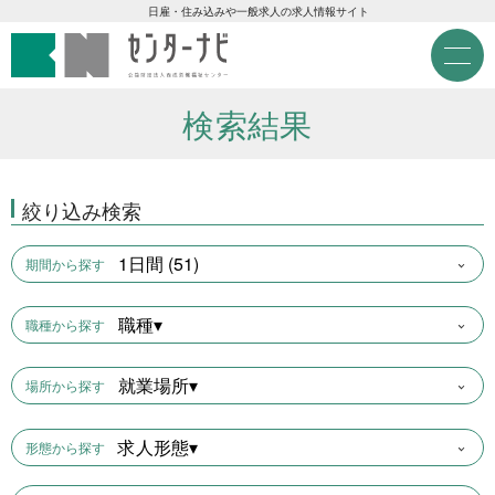
センターナビ 公益財団法人
急募現金求人
日雇・住み込みや一般求人の求人情報サイト
M
e
急募契約求人
n
u
検索結果
高齢者活躍求人
絞り込み検索
LINE応募可求人
1日間 (51)
期間から探す
はじめての方へ
職種▾
職種から探す
事業主の皆様へ
就業場所▾
場所から探す
雇用期間から探す
求人形態▾
形態から探す