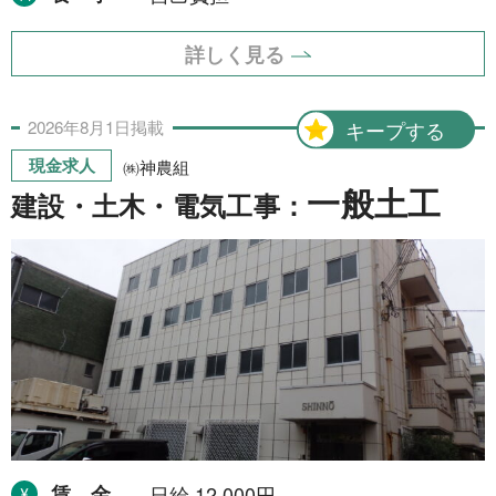
詳しく見る
2026年
8月
1日
掲載
キープする
現金求人
㈱神農組
一般土工
建設・土木・電気工事：
賃金
日給 12,000円