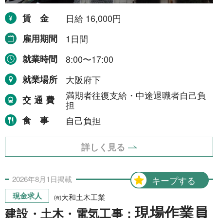
賃金
日給 16,000円
雇用期間
1日間
就業時間
8:00〜17:00
就業場所
大阪府下
満期者往復支給・中途退職者自己負
交通費
担
食事
自己負担
詳しく見る
2026年
8月
1日
掲載
キープする
現金求人
㈲大和土木工業
現場作業員
建設・土木・電気工事：