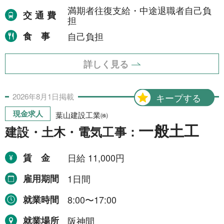
満期者往復支給・中途退職者自己負
就業場所から探す
交通費
担
食事
自己負担
関西地方
155件
近畿一円
2件
詳しく見る
京阪神間
2件
2026年
8月
1日
掲載
キープする
阪神間
19件
現金求人
葉山建設工業㈱
大阪府
102件
一般土工
建設・土木・電気工事：
兵庫県
10件
賃金
日給 11,000円
滋賀県
12件
雇用期間
1日間
京都府
21件
就業時間
8:00〜17:00
奈良県
6件
就業場所
阪神間
和歌山県
2件