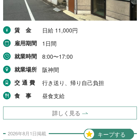
令和8年9月30日まで
1件
令和8年12月31日まで
1件
令和9年2月28日まで
賃金
日給 11,000円
1件
令和9年3月31日まで
2件
雇用期間
1日間
期間の定めなし
31件
就業時間
8:00〜17:00
就業場所
阪神間
職種から探す
交通費
行き送り、帰り自己負担
建設・土木・電気工事
111件
食事
昼食支給
配送・輸送・機械運転等
25件
詳しく見る
警備
17件
清掃・洗浄
3件
2026年
8月
1日
掲載
キープする