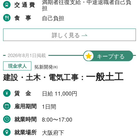
満期者往復支給・中途退職者自己負
交通費
担
食事
自己負担
詳しく見る
2026年
8月
1日
掲載
キープする
現金求人
拓新開発㈲
一般土工
建設・土木・電気工事：
賃金
日給 11,000円
雇用期間
1日間
就業時間
8:00〜17:00
就業場所
大阪府下