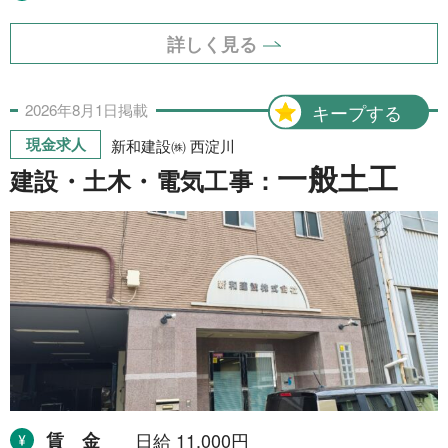
詳しく見る
2026年
8月
1日
掲載
キープする
現金求人
新和建設㈱ 西淀川
一般土工
建設・土木・電気工事：
賃金
日給 11,000円