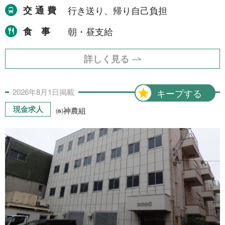
交通費
行き送り、帰り自己負担
食事
朝・昼支給
詳しく見る
2026年
8月
1日
掲載
キープする
現金求人
㈱神農組