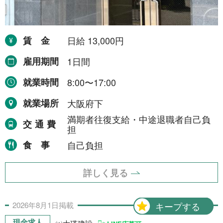
NEWS
賃金
日給 13,000円
事業者一覧
雇用期間
1日間
利用規約
就業時間
8:00〜17:00
就業場所
大阪府下
プライバシーポリシー
満期者往復支給・中途退職者自己負
交通費
担
お問い合わせ
食事
自己負担
詳しく見る
2026年
8月
1日
掲載
キープする
現金求人