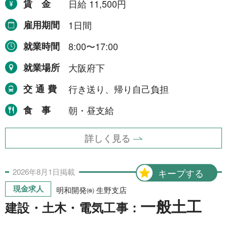
賃金
日給 11,500円
雇用期間
1日間
就業時間
8:00〜17:00
就業場所
大阪府下
交通費
行き送り、帰り自己負担
食事
朝・昼支給
詳しく見る
2026年
8月
1日
掲載
キープする
現金求人
明和開発㈱ 生野支店
一般土工
建設・土木・電気工事：