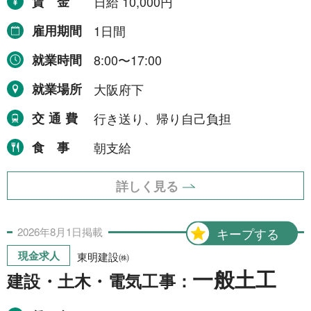
賃金
日給 10,000円
雇用期間
1日間
就業時間
8:00〜17:00
就業場所
大阪府下
交通費
行き送り、帰り自己負担
食事
朝支給
詳しく見る
2026年
8月
1日
掲載
キープする
現金求人
東明建設㈱
一般土工
建設・土木・電気工事：