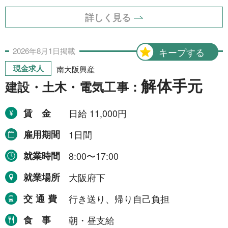
詳しく見る
2026年
8月
1日
掲載
キープする
現金求人
南大阪興産
解体手元
建設・土木・電気工事：
賃金
日給 11,000円
雇用期間
1日間
就業時間
8:00〜17:00
就業場所
大阪府下
交通費
行き送り、帰り自己負担
食事
朝・昼支給