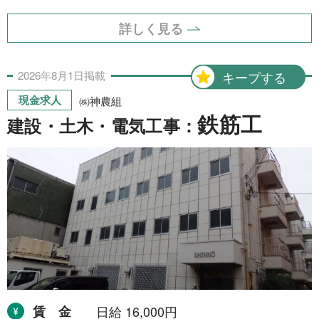
詳しく見る
2026年
8月
1日
掲載
キープする
現金求人
㈱神農組
鉄筋工
建設・土木・電気工事：
賃金
日給 16,000円