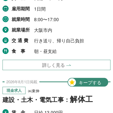
雇用期間
1日間
就業時間
8:00〜17:00
就業場所
大阪市内
交通費
行き送り、帰り自己負担
食事
朝・昼支給
詳しく見る
2026年
8月
1日
掲載
キープする
現金求人
㈱東伸
解体工
建設・土木・電気工事：
賃金
日給 13,000円