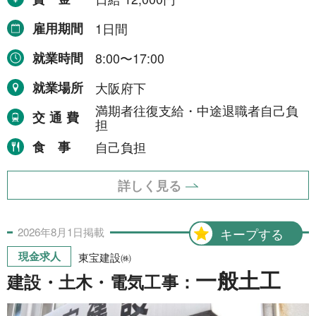
雇用期間
1日間
就業時間
8:00〜17:00
就業場所
大阪府下
満期者往復支給・中途退職者自己負
交通費
担
食事
自己負担
詳しく見る
2026年
8月
1日
掲載
キープする
現金求人
東宝建設㈱
一般土工
建設・土木・電気工事：