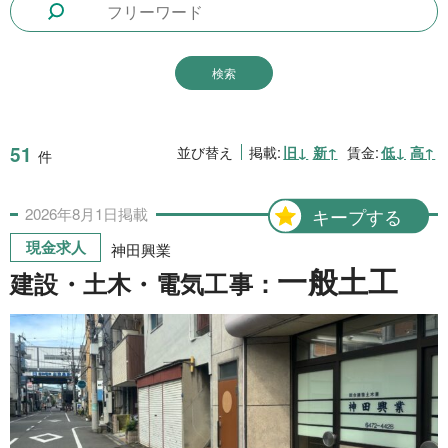
1日間
51件
2日間
1件
5日間
4件
10日間
42件
51
並び替え
掲載:
旧↓
新↑
賃金:
低↓
高↑
件
15日間
3件
2026年
8月
1日
掲載
キープする
20日間
4件
現金求人
神田興業
30日間
11件
一般土工
建設・土木・電気工事：
31日間
2件
2ヶ月間
3件
6ヶ月間
6件
1年間
2件