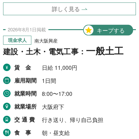
詳しく見る
2026年
8月
1日
掲載
キープする
現金求人
南大阪興産
一般土工
建設・土木・電気工事：
賃金
日給 11,000円
雇用期間
1日間
就業時間
8:00〜17:00
就業場所
大阪府下
交通費
行き送り、帰り自己負担
食事
朝・昼支給