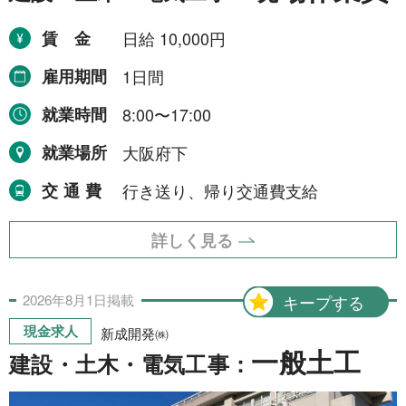
賃金
日給 10,000円
雇用期間
1日間
就業時間
8:00〜17:00
就業場所
大阪府下
交通費
行き送り、帰り交通費支給
詳しく見る
2026年
8月
1日
掲載
キープする
現金求人
新成開発㈱
一般土工
建設・土木・電気工事：