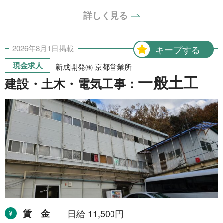
詳しく見る
2026年
8月
1日
掲載
キープする
現金求人
新成開発㈱ 京都営業所
一般土工
建設・土木・電気工事：
賃金
日給 11,500円