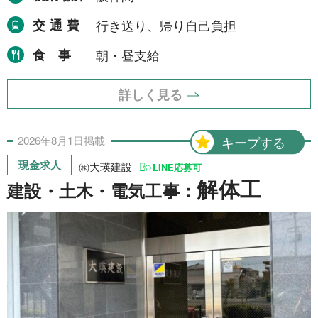
交通費
行き送り、帰り自己負担
東海地方
6件
愛知県
食事
朝・昼支給
1件
三重県
5件
詳しく見る
四国地方
1件
愛媛県
2026年
8月
1日
掲載
キープする
1件
現金求人
㈱大瑛建設
LINE応募可
中国地方
2件
解体工
建設・土木・電気工事：
岡山県
2件
より詳細な探し方へ