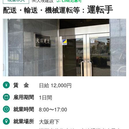
㈱大瑛建設
LINE応募可
運転手
配送・輸送・機械運転等：
賃金
日給 12,000円
雇用期間
1日間
就業時間
8:00〜17:00
就業場所
大阪府下