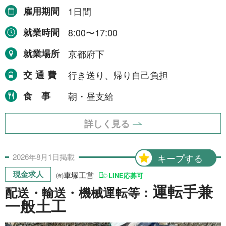
雇用期間
1日間
就業時間
8:00〜17:00
就業場所
京都府下
交通費
行き送り、帰り自己負担
食事
朝・昼支給
詳しく見る
2026年
8月
1日
掲載
キープする
現金求人
㈲車塚工営
LINE応募可
運転手兼
配送・輸送・機械運転等：
一般土工