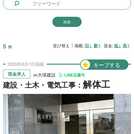
1日間
51件
2日間
1件
5日間
4件
10日間
42件
5
並び替え
掲載:
旧↓
新↑
賃金:
低↓
高↑
件
15日間
3件
2026年
8月
1日
掲載
キープする
20日間
4件
現金求人
㈱大瑛建設
LINE応募可
30日間
11件
解体工
建設・土木・電気工事：
31日間
2件
2ヶ月間
3件
6ヶ月間
6件
1年間
2件