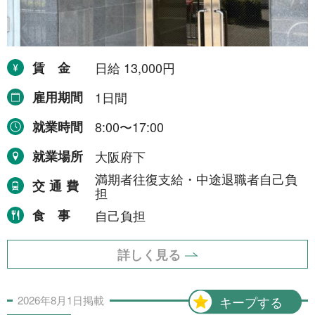
令和8年9月30日まで
1件
令和8年12月31日まで
1件
令和9年2月28日まで
賃金
日給 13,000円
1件
令和9年3月31日まで
2件
雇用期間
1日間
期間の定めなし
31件
就業時間
8:00〜17:00
就業場所
大阪府下
職種から探す
満期者往復支給・中途退職者自己負
交通費
担
建設・土木・電気工事
111件
食事
自己負担
配送・輸送・機械運転等
25件
詳しく見る
警備
17件
清掃・洗浄
3件
2026年
8月
1日
掲載
キープする