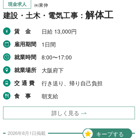
運搬・包装・選別等
現金求人
5件
㈱東伸
解体工
建設・土木・電気工事：
介護・福祉
1件
農林漁業
1件
賃金
日給 13,000円
事務
1件
雇用期間
1日間
就業時間
8:00〜17:00
求人形態から探す
就業場所
大阪府下
交通費
行き送り、帰り自己負担
現金求人
53件
食事
朝支給
契約求人
62件
一般求人
49件
詳しく見る
出張求人
1件
2026年
8月
1日
掲載
キープする