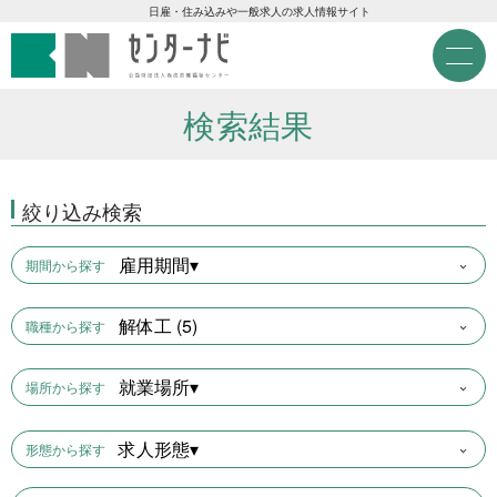
センターナビ 公益財団法人
急募現金求人
日雇・住み込みや一般求人の求人情報サイト
M
e
急募契約求人
n
u
検索結果
高齢者活躍求人
絞り込み検索
LINE応募可求人
雇用期間▾
期間から探す
はじめての方へ
解体工 (5)
職種から探す
事業主の皆様へ
就業場所▾
場所から探す
雇用期間から探す
求人形態▾
形態から探す