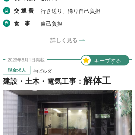
交通費
行き送り、帰り自己負担
東海地方
6件
愛知県
食事
自己負担
1件
三重県
5件
詳しく見る
四国地方
1件
愛媛県
2026年
8月
1日
掲載
キープする
1件
現金求人
㈱ビルダ
中国地方
2件
解体工
建設・土木・電気工事：
岡山県
2件
より詳細な探し方へ