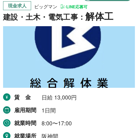
現金求人
就業場所から探す
ビッグマン
LINE応募可
解体工
建設・土木・電気工事：
関西地方
155件
近畿一円
2件
京阪神間
2件
阪神間
19件
大阪府
102件
兵庫県
10件
賃金
日給 13,000円
滋賀県
12件
雇用期間
1日間
京都府
21件
就業時間
8:00〜17:00
奈良県
6件
就業場所
阪神間
和歌山県
2件