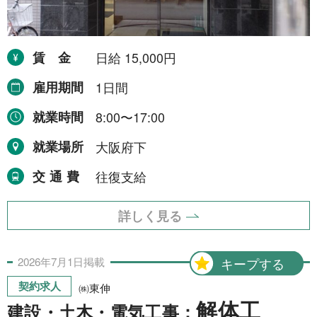
NEWS
賃金
日給 15,000円
事業者一覧
雇用期間
1日間
利用規約
就業時間
8:00〜17:00
就業場所
大阪府下
プライバシーポリシー
交通費
往復支給
お問い合わせ
詳しく見る
2026年
7月
1日
掲載
キープする
契約求人
㈱東伸
解体工
建設・土木・電気工事：