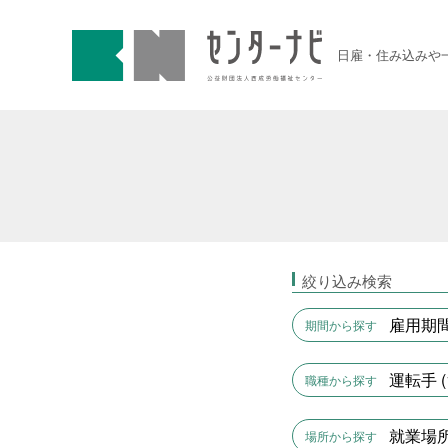
センターナビ 公益財団法人
急募契約求人
日雇・住み込みや
高齢者活躍求人
LINE応募可求人
はじめての方へ
絞り込み検索
事業主の皆様へ
雇用期間
期間から探す
運転手 (
職種から探す
雇用期間から探す
就業場所
場所から探す
1日間
51件