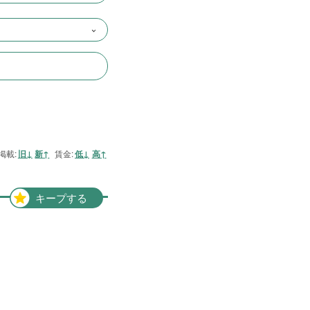
近畿一円
2件
京阪神間
2件
阪神間
19件
大阪府
102件
兵庫県
10件
滋賀県
12件
掲載:
旧↓
新↑
賃金:
低↓
高↑
京都府
21件
奈良県
6件
キープする
和歌山県
2件
東海地方
6件
愛知県
1件
三重県
5件
四国地方