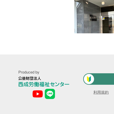
1件
令和9年3月31日まで
2件
期間の定めなし
31件
Produced by
NEWS
公
利用規約
益
事業者一覧
財
団
法
利用規約
人