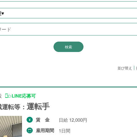
配送・輸送・機械運転等
25件
▾
警備
17件
清掃・洗浄
3件
運搬・包装・選別等
5件
介護・福祉
1件
農林漁業
1件
並び替え
事務
1件
設
LINE応募可
運転手
求人形態から探す
械運転等：
賃金
日給 12,000円
現金求人
53件
雇用期間
1日間
契約求人
62件