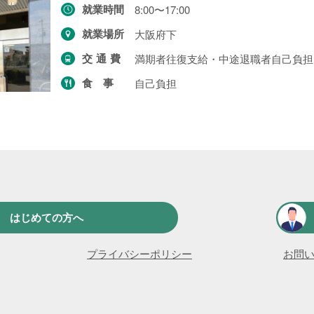
就業時間
8:00〜17:00
一般求人
49件
就業場所
大阪府下
出張求人
1件
交通費
満期者往復支給・中途退職者自己負担
食事
自己負担
より詳細な探し方へ
はじめての方へ
プライバシーポリシー
お問