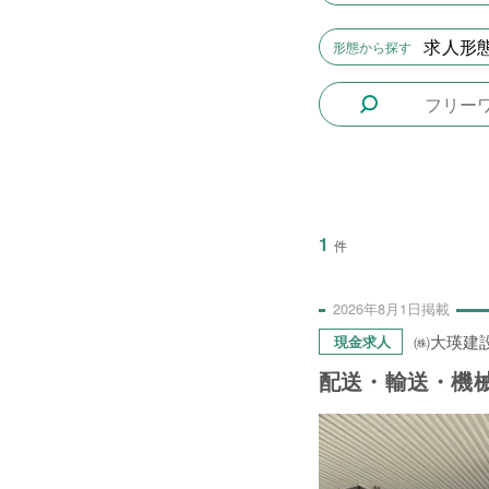
2日間
1件
求人形態
形態から探す
5日間
4件
10日間
42件
15日間
3件
20日間
4件
30日間
11件
1
件
31日間
2件
2ヶ月間
3件
2026年
8月
1日
掲載
6ヶ月間
6件
㈱大瑛建
現金求人
1年間
2件
配送・輸送・機
令和8年9月30日まで
1件
令和8年12月31日まで
1件
令和9年2月28日まで