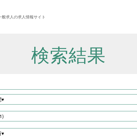
 西成労働福祉センター
一般求人の求人情報サイト
検索結果
▾
1)
職種から探す
▾
建設・土木・電気工事
111件