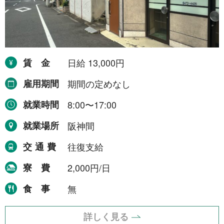
令和8年9月30日まで
1件
令和8年12月31日まで
1件
令和9年2月28日まで
1件
賃金
日給 13,000円
令和9年3月31日まで
2件
雇用期間
期間の定めなし
期間の定めなし
31件
就業時間
8:00〜17:00
職種から探す
就業場所
阪神間
交通費
往復支給
建設・土木・電気工事
111件
寮費
2,000円/日
配送・輸送・機械運転等
25件
食事
無
警備
17件
清掃・洗浄
3件
詳しく見る