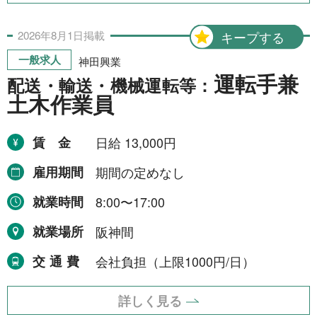
運搬・包装・選別等
5件
2026年
8月
1日
掲載
キープする
介護・福祉
1件
一般求人
神田興業
農林漁業
1件
運転手兼
配送・輸送・機械運転等：
事務
1件
土木作業員
賃金
日給 13,000円
求人形態から探す
雇用期間
期間の定めなし
現金求人
53件
就業時間
8:00〜17:00
契約求人
62件
就業場所
阪神間
一般求人
49件
交通費
会社負担（上限1000円/日）
出張求人
1件
詳しく見る