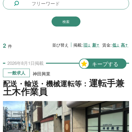
1日間
51件
2日間
1件
5日間
4件
10日間
42件
2
並び替え
掲載:
旧↓
新↑
賃金:
低↓
高↑
件
15日間
3件
2026年
8月
1日
掲載
キープする
20日間
4件
一般求人
神田興業
30日間
11件
運転手兼
配送・輸送・機械運転等：
31日間
2件
土木作業員
2ヶ月間
3件
6ヶ月間
6件
1年間
2件