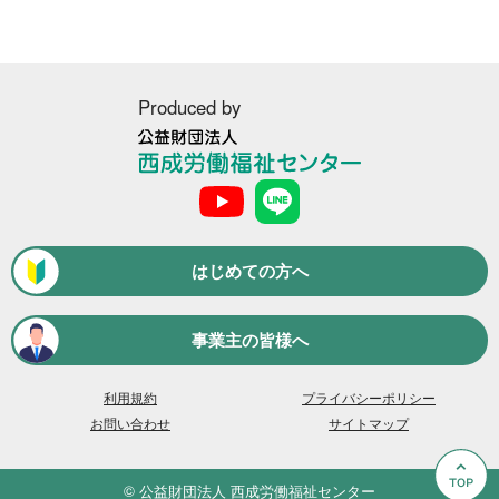
就業場所から探す
関西地方
155件
Produced by
近畿一円
2件
京阪神間
2件
公
益
阪神間
19件
財
団
大阪府
法
102件
はじめての方へ
人
西
兵庫県
10件
成
事業主の皆様へ
労
滋賀県
12件
働
福
利用規約
プライバシーポリシー
京都府
21件
祉
お問い合わせ
サイトマップ
セ
奈良県
6件
ン
タ
和歌山県
©
公益財団法人 西成労働福祉センター
2件