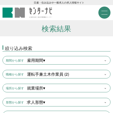
センターナビ 公益財団法人
急募現金求人
日雇・住み込みや一般求人の求人情報サイト
M
e
急募契約求人
n
u
検索結果
高齢者活躍求人
絞り込み検索
LINE応募可求人
雇用期間▾
期間から探す
はじめての方へ
運転手兼土木作業員 (2)
職種から探す
事業主の皆様へ
就業場所▾
場所から探す
雇用期間から探す
求人形態▾
形態から探す