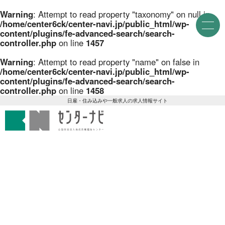
就業場所から探す
Warning
: Attempt to read property "taxonomy" on null in
M
/home/center6ck/center-navi.jp/public_html/wp-
e
content/plugins/fe-advanced-search/search-
n
関西地方
155件
controller.php
on line
1457
u
近畿一円
2件
Warning
: Attempt to read property "name" on false in
/home/center6ck/center-navi.jp/public_html/wp-
京阪神間
content/plugins/fe-advanced-search/search-
2件
controller.php
on line
1458
センターナビ 公益財団法人
阪神間
19件
日雇・住み込みや一般求人の求人情報サイト
大阪府
102件
兵庫県
10件
滋賀県
12件
京都府
21件
奈良県
6件
和歌山県
2件