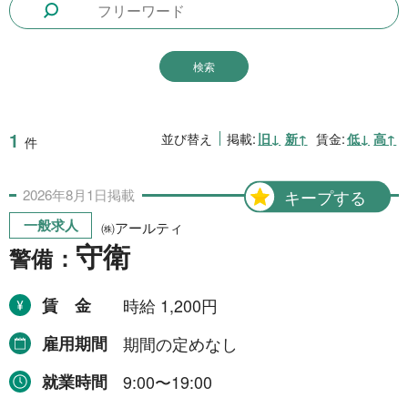
1日間(8月7日(金))
6件
1日間
51件
2日間
1件
5日間
4件
1
並び替え
掲載:
旧↓
新↑
賃金:
低↓
高↑
件
10日間
42件
2026年
8月
1日
掲載
キープする
15日間
3件
一般求人
㈱アールティ
20日間
4件
守衛
警備：
30日間
11件
賃金
時給 1,200円
31日間
2件
雇用期間
期間の定めなし
2ヶ月間
3件
就業時間
9:00〜19:00
6ヶ月間
6件