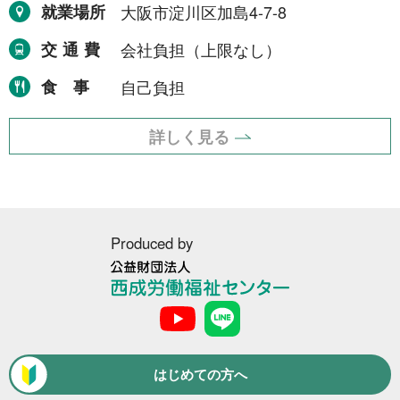
1年間
就業場所
大阪市淀川区加島4-7-8
2件
令和8年9月30日まで
交通費
会社負担（上限なし）
1件
令和8年12月31日まで
1件
食事
自己負担
令和9年2月28日まで
1件
詳しく見る
令和9年3月31日まで
2件
期間の定めなし
31件
Produced by
職種から探す
建設・土木・電気工事
公
116件
益
財
配送・輸送・機械運転等
25件
団
法
はじめての方へ
警備
17件
人