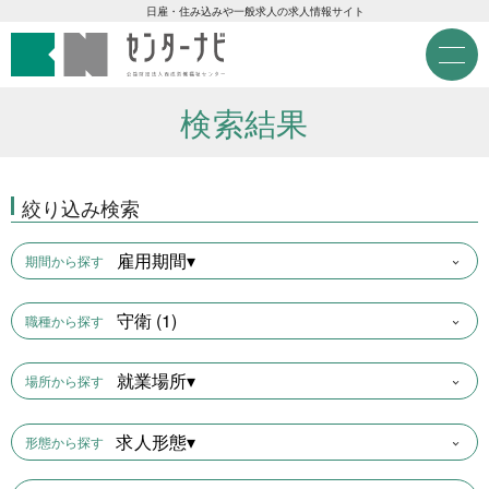
センターナビ 公益財団法人
急募現金求人
日雇・住み込みや一般求人の求人情報サイト
M
e
急募契約求人
n
u
検索結果
高齢者活躍求人
絞り込み検索
LINE応募可求人
雇用期間▾
期間から探す
はじめての方へ
守衛 (1)
職種から探す
事業主の皆様へ
就業場所▾
場所から探す
雇用期間から探す
求人形態▾
形態から探す