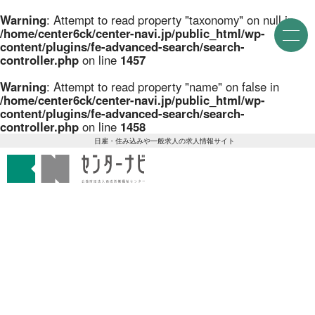
就業場所から探す
Warning
: Attempt to read property "taxonomy" on null in
M
/home/center6ck/center-navi.jp/public_html/wp-
e
content/plugins/fe-advanced-search/search-
n
関西地方
155件
controller.php
on line
1457
u
近畿一円
2件
Warning
: Attempt to read property "name" on false in
/home/center6ck/center-navi.jp/public_html/wp-
京阪神間
content/plugins/fe-advanced-search/search-
2件
controller.php
on line
1458
センターナビ 公益財団法人
阪神間
19件
日雇・住み込みや一般求人の求人情報サイト
大阪府
102件
兵庫県
10件
滋賀県
12件
京都府
21件
奈良県
6件
和歌山県
2件