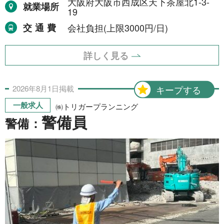
大阪府大阪市西成区天下茶屋北1-3-
令和8年9月30日まで
就業場所
1件
19
令和8年12月31日まで
交通費
会社負担(上限3000円/日)
1件
令和9年2月28日まで
1件
詳しく見る
令和9年3月31日まで
2件
期間の定めなし
2026年
8月
1日
掲載
キープする
31件
一般求人
㈱トリガープランニング
警備員
警備：
職種から探す
建設・土木・電気工事
111件
配送・輸送・機械運転等
25件
警備
17件
清掃・洗浄
3件