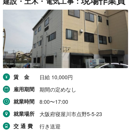
現場作業員
建設・土木・電気工事：
賃金
日給 10,000円
雇用期間
期間の定めなし
就業時間
8:00〜17:00
就業場所
大阪府寝屋川市点野5-5-23
交通費
行き送迎