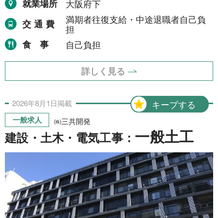
就業場所
大阪府下
満期者往復支給・中途退職者自己負
交通費
担
食事
自己負担
詳しく見る
2026年
8月
1日
掲載
キープする
一般求人
㈱三共開発
一般土工
建設・土木・電気工事：