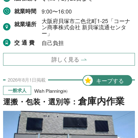
就業時間
9:00〜16:00
大阪府貝塚市二色北町1-25「コーナ
就業場所
ン商事株式会社 新貝塚流通センタ
ー」
交通費
自己負担
詳しく見る
2026年
8月
1日
掲載
キープする
一般求人
Wish Planning㈱
倉庫内作業
運搬・包装・選別等：