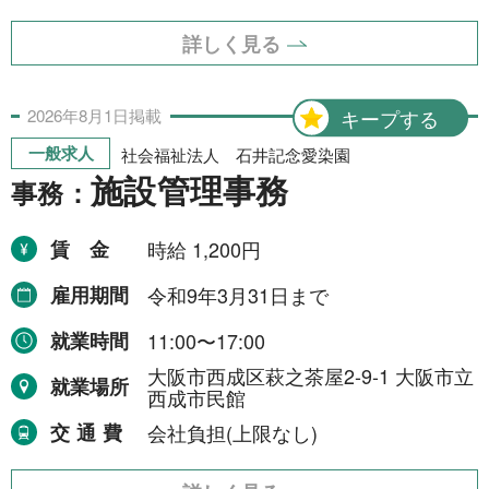
詳しく見る
2026年
8月
1日
掲載
キープする
一般求人
社会福祉法人 石井記念愛染園
施設管理事務
事務：
賃金
時給 1,200円
雇用期間
令和9年3月31日まで
就業時間
11:00〜17:00
大阪市西成区萩之茶屋2-9-1 大阪市立
就業場所
西成市民館
交通費
会社負担(上限なし)