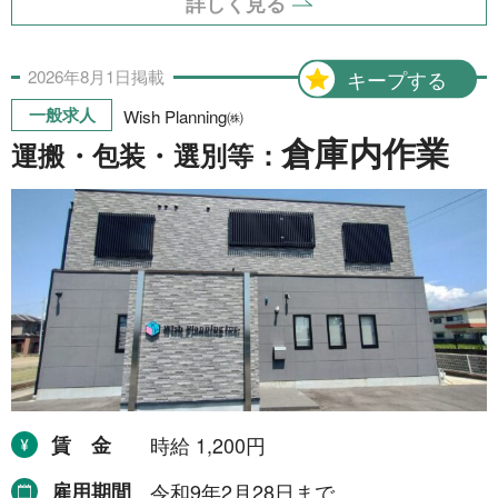
詳しく見る
2026年
8月
1日
掲載
キープする
一般求人
Wish Planning㈱
倉庫内作業
運搬・包装・選別等：
賃金
時給 1,200円
雇用期間
令和9年2月28日まで