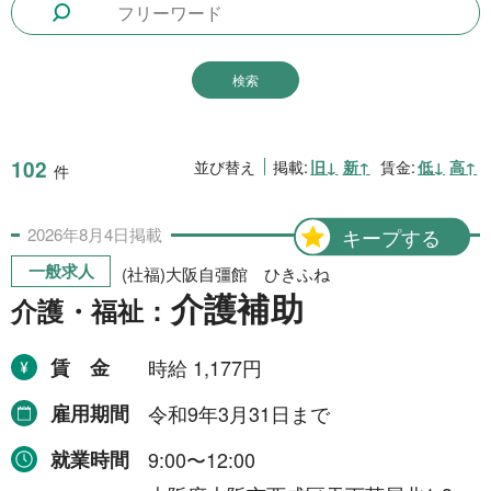
1日間
51件
2日間
1件
5日間
4件
10日間
42件
102
並び替え
掲載:
旧↓
新↑
賃金:
低↓
高↑
件
15日間
3件
2026年
8月
4日
掲載
キープする
20日間
4件
一般求人
(社福)大阪自彊館 ひきふね
30日間
11件
介護補助
介護・福祉：
31日間
2件
賃金
時給 1,177円
2ヶ月間
3件
雇用期間
令和9年3月31日まで
6ヶ月間
6件
就業時間
9:00〜12:00
1年間
2件