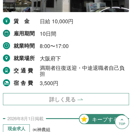
賃金
日給 10,000円
雇用期間
10日間
就業時間
8:00〜17:00
就業場所
大阪府下
満期者往復送迎・中途退職者自己負
交通費
担
宿舎費
3,500円
詳しく見る
2026年
8月
1日
掲載
キープする
現金求人
㈱神農組