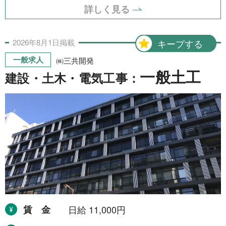
詳しく見る
2026年
8月
1日
掲載
キープする
一般求人
㈱三共開発
一般土工
建設・土木・電気工事：
賃金
日給 11,000円