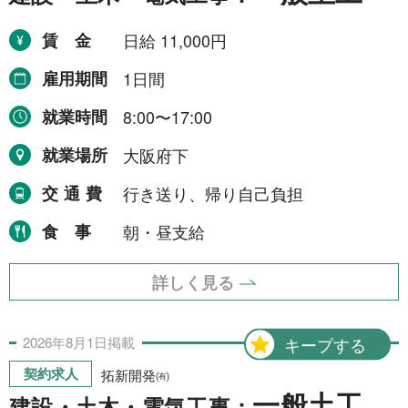
賃金
日給 11,000円
雇用期間
1日間
就業時間
8:00〜17:00
就業場所
大阪府下
交通費
行き送り、帰り自己負担
食事
朝・昼支給
詳しく見る
2026年
8月
1日
掲載
キープする
契約求人
拓新開発㈲
一般土工
建設・土木・電気工事：