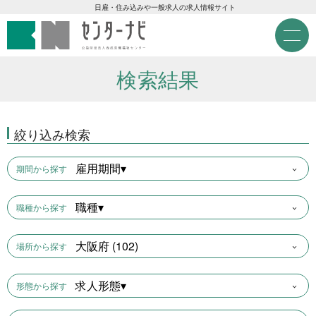
センターナビ 公益財団法人
急募現金求人
日雇・住み込みや一般求人の求人情報サイト
M
e
急募契約求人
n
u
検索結果
高齢者活躍求人
絞り込み検索
LINE応募可求人
雇用期間▾
期間から探す
はじめての方へ
職種▾
職種から探す
事業主の皆様へ
大阪府 (102)
場所から探す
雇用期間から探す
求人形態▾
形態から探す