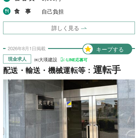
食事
自己負担
詳しく見る
2026年
8月
1日
掲載
キープする
現金求人
㈱大瑛建設
LINE応募可
運転手
配送・輸送・機械運転等：