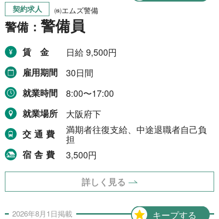
契約求人
就業場所から探す
㈱エムズ警備
警備員
警備：
関西地方
155件
賃金
日給 9,500円
近畿一円
2件
雇用期間
30日間
京阪神間
2件
就業時間
8:00〜17:00
阪神間
19件
就業場所
大阪府下
大阪府
102件
満期者往復支給、中途退職者自己負
交通費
兵庫県
10件
担
宿舎費
3,500円
滋賀県
12件
京都府
21件
詳しく見る
奈良県
6件
2026年
8月
1日
掲載
キープする
和歌山県
2件