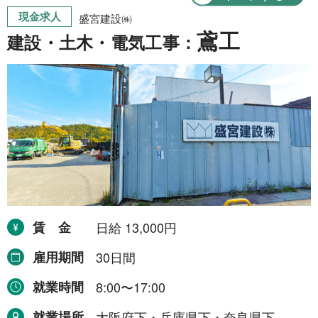
現金求人
盛宮建設㈱
東海地方
6件
鳶工
建設・土木・電気工事：
愛知県
1件
三重県
5件
四国地方
1件
愛媛県
1件
中国地方
2件
岡山県
2件
賃金
日給 13,000円
雇用期間
30日間
より詳細な探し方へ
就業時間
8:00〜17:00
就業場所
大阪府下・兵庫県下・奈良県下