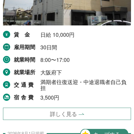
賃金
日給 10,000円
雇用期間
30日間
就業時間
8:00〜17:00
就業場所
大阪府下
満期者往復送迎・中途退職者自己負
交通費
担
宿舎費
3,500円
詳しく見る
2026年
8月
1日
掲載
キープする