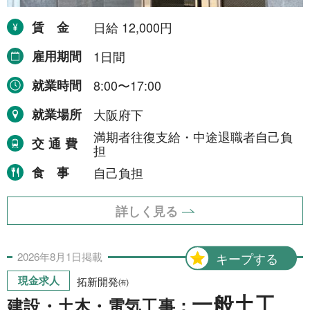
賃金
日給 12,000円
雇用期間
1日間
就業時間
8:00〜17:00
就業場所
大阪府下
満期者往復支給・中途退職者自己負
交通費
担
食事
自己負担
詳しく見る
2026年
8月
1日
掲載
キープする
現金求人
拓新開発㈲
一般土工
建設・土木・電気工事：