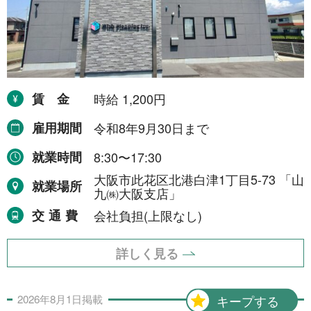
賃金
時給 1,200円
雇用期間
令和8年9月30日まで
就業時間
8:30〜17:30
大阪市此花区北港白津1丁目5-73 「山
就業場所
九㈱大阪支店」
交通費
会社負担(上限なし)
詳しく見る
2026年
8月
1日
掲載
キープする