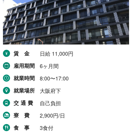
賃金
日給 11,000円
雇用期間
6ヶ月間
就業時間
8:00〜17:00
就業場所
大阪府下
交通費
自己負担
寮費
2,900円/日
食事
3食付