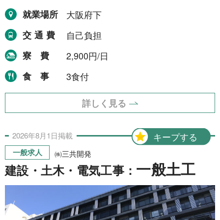
就業場所
大阪府下
交通費
自己負担
寮費
2,900円/日
食事
3食付
詳しく見る
2026年
8月
1日
掲載
キープする
一般求人
㈱三共開発
一般土工
建設・土木・電気工事：