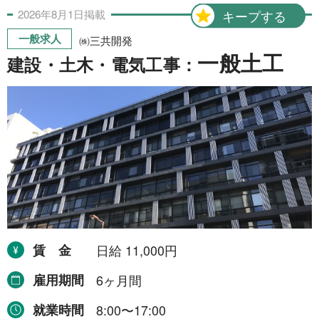
2026年
8月
1日
掲載
キープする
一般求人
㈱三共開発
一般土工
建設・土木・電気工事：
賃金
日給 11,000円
雇用期間
6ヶ月間
就業時間
8:00〜17:00