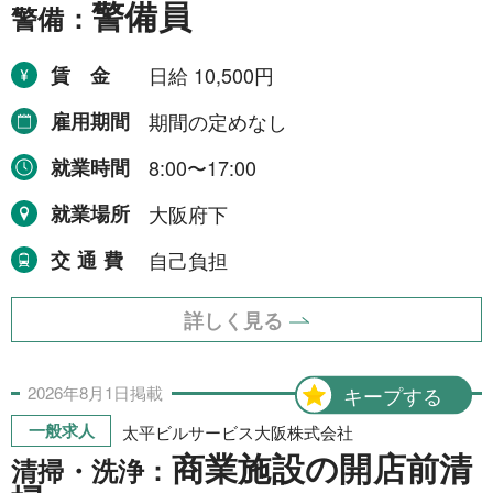
警備員
警備：
賃金
日給 10,500円
雇用期間
期間の定めなし
就業時間
8:00〜17:00
就業場所
大阪府下
交通費
自己負担
詳しく見る
2026年
8月
1日
掲載
キープする
一般求人
太平ビルサービス大阪株式会社
商業施設の開店前清
清掃・洗浄：