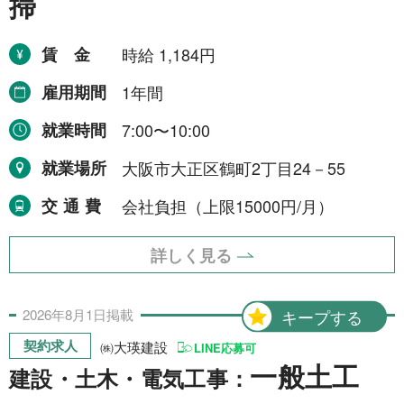
掃
賃金
時給 1,184円
雇用期間
1年間
就業時間
7:00〜10:00
就業場所
大阪市大正区鶴町2丁目24－55
交通費
会社負担（上限15000円/月）
詳しく見る
2026年
8月
1日
掲載
キープする
契約求人
㈱大瑛建設
LINE応募可
一般土工
建設・土木・電気工事：