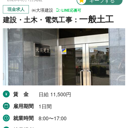
現金求人
㈱大瑛建設
LINE応募可
一般土工
建設・土木・電気工事：
賃金
日給 11,500円
雇用期間
1日間
就業時間
8:00〜17:00