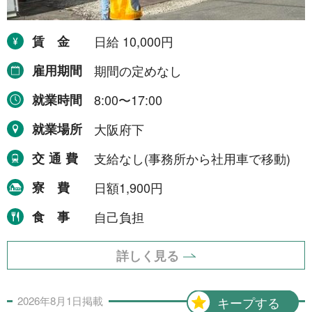
運搬・包装・選別等
5件
介護・福祉
1件
賃金
日給 10,000円
農林漁業
1件
雇用期間
期間の定めなし
事務
1件
就業時間
8:00〜17:00
就業場所
大阪府下
求人形態から探す
交通費
支給なし(事務所から社用車で移動)
寮費
日額1,900円
現金求人
53件
食事
自己負担
契約求人
62件
一般求人
49件
詳しく見る
出張求人
1件
2026年
8月
1日
掲載
キープする