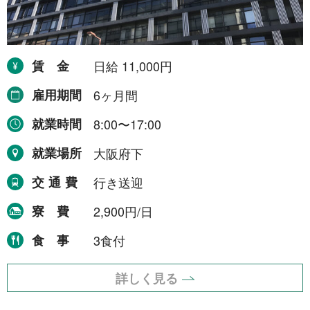
賃金
日給 11,000円
雇用期間
6ヶ月間
就業時間
8:00〜17:00
就業場所
大阪府下
交通費
行き送迎
寮費
2,900円/日
食事
3食付
詳しく見る