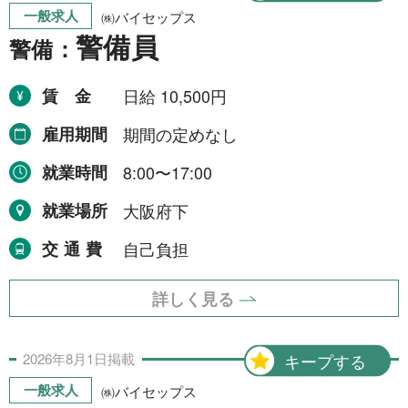
一般求人
㈱バイセップス
警備員
警備：
賃金
日給 10,500円
雇用期間
期間の定めなし
就業時間
8:00〜17:00
就業場所
大阪府下
交通費
自己負担
詳しく見る
2026年
8月
1日
掲載
キープする
一般求人
㈱バイセップス