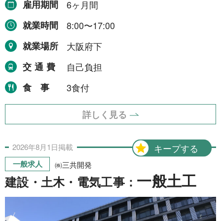
雇用期間
6ヶ月間
就業時間
8:00〜17:00
就業場所
大阪府下
交通費
自己負担
食事
3食付
詳しく見る
2026年
8月
1日
掲載
キープする
一般求人
㈱三共開発
一般土工
建設・土木・電気工事：