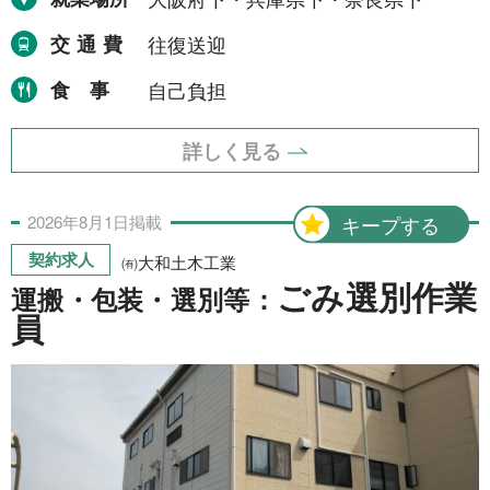
NEWS
交通費
往復送迎
食事
自己負担
事業者一覧
詳しく見る
利用規約
2026年
8月
1日
掲載
キープする
プライバシーポリシー
契約求人
㈲大和土木工業
ごみ選別作業
運搬・包装・選別等：
お問い合わせ
員