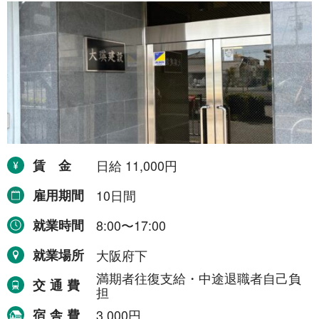
賃金
日給 11,000円
雇用期間
10日間
就業時間
8:00〜17:00
就業場所
大阪府下
満期者往復支給・中途退職者自己負
交通費
担
宿舎費
3,000円