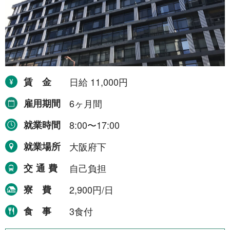
賃金
日給 11,000円
雇用期間
6ヶ月間
就業時間
8:00〜17:00
就業場所
大阪府下
交通費
自己負担
寮費
2,900円/日
食事
3食付