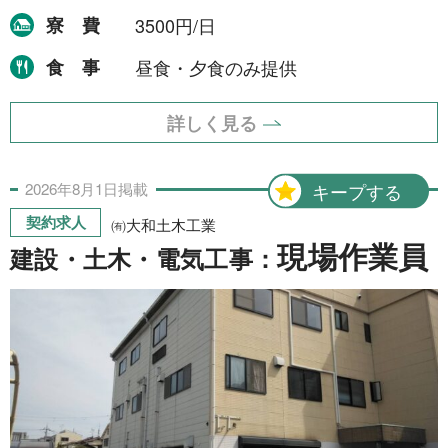
寮費
3500円/日
食事
昼食・夕食のみ提供
詳しく見る
2026年
8月
1日
掲載
キープする
契約求人
㈲大和土木工業
現場作業員
建設・土木・電気工事：