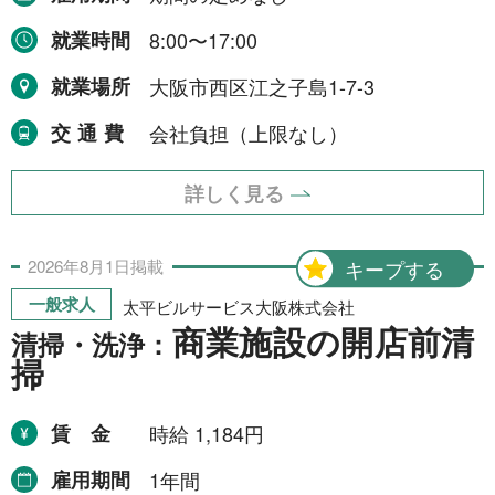
就業時間
8:00〜17:00
就業場所
大阪市西区江之子島1-7-3
交通費
会社負担（上限なし）
詳しく見る
2026年
8月
1日
掲載
キープする
一般求人
太平ビルサービス大阪株式会社
商業施設の開店前清
清掃・洗浄：
掃
賃金
時給 1,184円
雇用期間
1年間