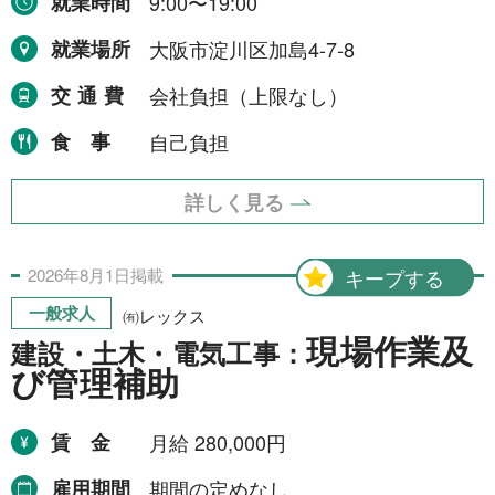
就業時間
9:00〜19:00
就業場所
大阪市淀川区加島4-7-8
交通費
会社負担（上限なし）
食事
自己負担
詳しく見る
2026年
8月
1日
掲載
キープする
一般求人
㈲レックス
現場作業及
建設・土木・電気工事：
び管理補助
賃金
月給 280,000円
雇用期間
期間の定めなし