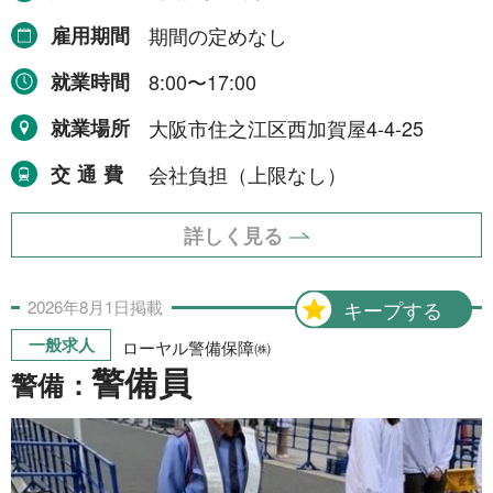
NEWS
雇用期間
期間の定めなし
就業時間
8:00〜17:00
事業者一覧
就業場所
大阪市住之江区西加賀屋4-4-25
利用規約
交通費
会社負担（上限なし）
プライバシーポリシー
詳しく見る
お問い合わせ
2026年
8月
1日
掲載
キープする
一般求人
ローヤル警備保障㈱
警備員
警備：