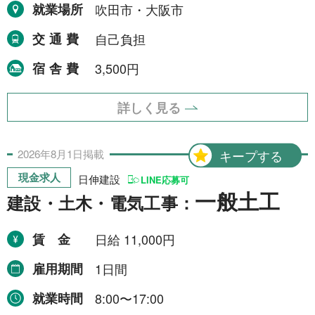
令和8年9月30日まで
就業場所
吹田市・大阪市
1件
令和8年12月31日まで
交通費
自己負担
1件
令和9年2月28日まで
1件
宿舎費
3,500円
令和9年3月31日まで
2件
詳しく見る
期間の定めなし
31件
2026年
8月
1日
掲載
キープする
職種から探す
現金求人
日伸建設
LINE応募可
一般土工
建設・土木・電気工事：
建設・土木・電気工事
111件
配送・輸送・機械運転等
賃金
日給 11,000円
25件
警備
雇用期間
1日間
17件
清掃・洗浄
3件
就業時間
8:00〜17:00