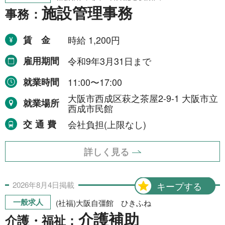
施設管理事務
事務：
賃金
時給 1,200円
雇用期間
令和9年3月31日まで
就業時間
11:00〜17:00
大阪市西成区萩之茶屋2-9-1 大阪市立
就業場所
西成市民館
交通費
会社負担(上限なし)
詳しく見る
2026年
8月
4日
掲載
キープする
一般求人
(社福)大阪自彊館 ひきふね
介護補助
介護・福祉：