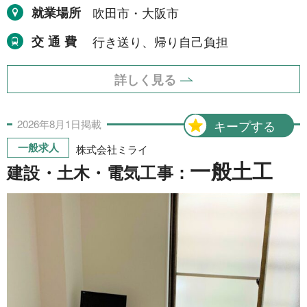
運搬・包装・選別等
5件
就業場所
吹田市・大阪市
介護・福祉
1件
交通費
行き送り、帰り自己負担
農林漁業
1件
詳しく見る
事務
1件
2026年
8月
1日
掲載
キープする
一般求人
株式会社ミライ
求人形態から探す
一般土工
建設・土木・電気工事：
現金求人
53件
契約求人
62件
一般求人
49件
出張求人
1件