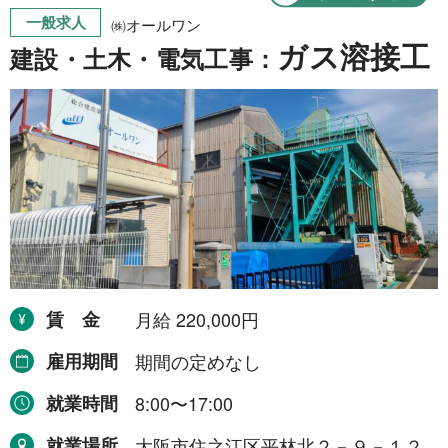
一般求人
㈱オールワン
ガス溶接工
建設・土木・電気工事：
賃金
月給 220,000円
雇用期間
期間の定めなし
就業時間
8:00〜17:00
就業場所
大阪市住之江区平林北２－９－１２