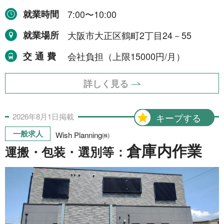
就業時間
7:00〜10:00
就業場所
大阪市大正区鶴町2丁目24－55
交通費
会社負担（上限15000円/月）
詳しく見る
2026年
8月
1日
掲載
キープする
一般求人
Wish Planning㈱
倉庫内作業
運搬・包装・選別等：