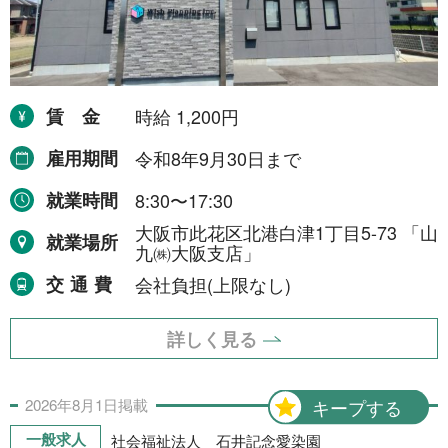
賃金
時給 1,200円
雇用期間
令和8年9月30日まで
就業時間
8:30〜17:30
大阪市此花区北港白津1丁目5-73 「山
就業場所
九㈱大阪支店」
交通費
会社負担(上限なし)
詳しく見る
2026年
8月
1日
掲載
キープする
一般求人
社会福祉法人 石井記念愛染園