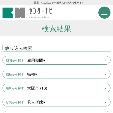
センターナビ 公益財団法人
急募現金求人
日雇・住み込みや一般求人の求人情報サイト
M
e
急募契約求人
n
u
検索結果
高齢者活躍求人
絞り込み検索
LINE応募可求人
雇用期間▾
期間から探す
はじめての方へ
職種▾
職種から探す
事業主の皆様へ
大阪市 (16)
場所から探す
雇用期間から探す
求人形態▾
形態から探す