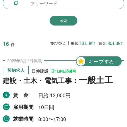
1日間
51件
2日間
1件
5日間
4件
10日間
42件
16
並び替え
掲載:
旧↓
新↑
賃金:
低↓
高↑
件
15日間
3件
2026年
8月
1日
掲載
キープする
20日間
4件
契約求人
日伸建設
LINE応募可
30日間
11件
一般土工
建設・土木・電気工事：
31日間
2件
賃金
日給 12,000円
2ヶ月間
3件
雇用期間
10日間
6ヶ月間
6件
就業時間
8:00〜17:00
1年間
2件