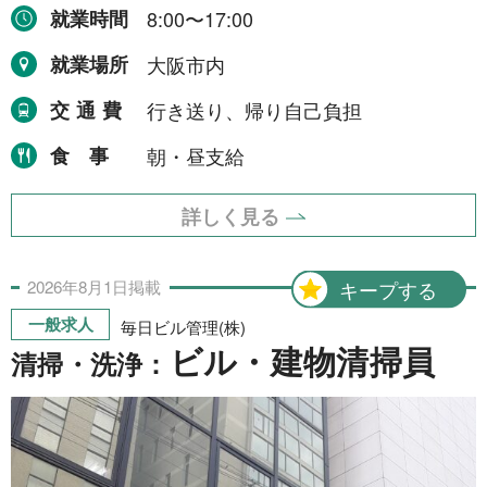
就業時間
8:00〜17:00
就業場所
大阪市内
交通費
行き送り、帰り自己負担
食事
朝・昼支給
詳しく見る
2026年
8月
1日
掲載
キープする
一般求人
毎日ビル管理(株)
ビル・建物清掃員
清掃・洗浄：