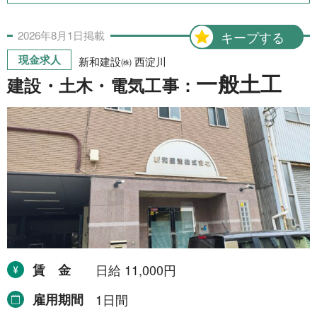
2026年
8月
1日
掲載
キープする
現金求人
新和建設㈱ 西淀川
一般土工
建設・土木・電気工事：
賃金
日給 11,000円
雇用期間
1日間