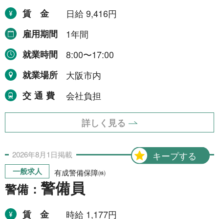
賃金
日給 9,416円
東海地方
6件
雇用期間
1年間
愛知県
1件
就業時間
8:00〜17:00
三重県
5件
就業場所
大阪市内
四国地方
1件
交通費
会社負担
愛媛県
1件
中国地方
2件
詳しく見る
岡山県
2件
2026年
8月
1日
掲載
キープする
一般求人
有成警備保障㈱
より詳細な探し方へ
警備員
警備：
賃金
時給 1,177円