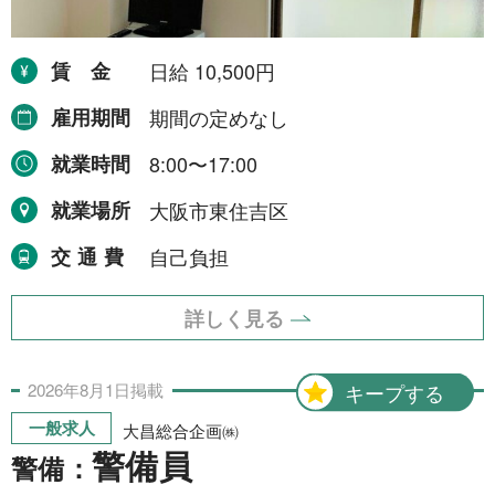
就業場所から探す
賃金
日給 10,500円
関西地方
155件
雇用期間
期間の定めなし
近畿一円
2件
就業時間
8:00〜17:00
京阪神間
2件
就業場所
大阪市東住吉区
阪神間
19件
交通費
自己負担
大阪府
102件
兵庫県
10件
詳しく見る
滋賀県
12件
2026年
8月
1日
掲載
キープする
京都府
21件
一般求人
大昌総合企画㈱
奈良県
6件
警備員
警備：
和歌山県
2件