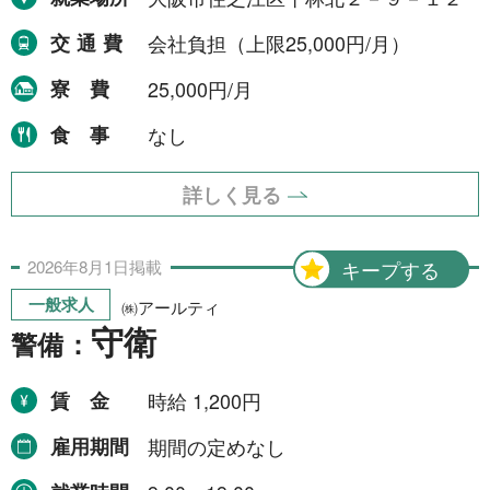
交通費
会社負担（上限25,000円/月）
寮費
25,000円/月
食事
なし
詳しく見る
2026年
8月
1日
掲載
キープする
一般求人
㈱アールティ
守衛
警備：
賃金
時給 1,200円
雇用期間
期間の定めなし