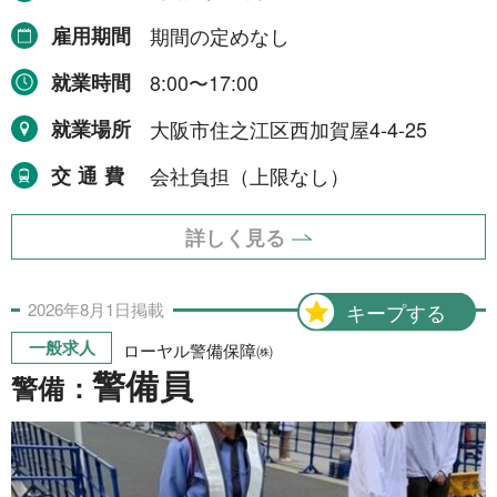
NEWS
雇用期間
期間の定めなし
就業時間
8:00〜17:00
事業者一覧
就業場所
大阪市住之江区西加賀屋4-4-25
利用規約
交通費
会社負担（上限なし）
プライバシーポリシー
詳しく見る
お問い合わせ
2026年
8月
1日
掲載
キープする
一般求人
ローヤル警備保障㈱
警備員
警備：