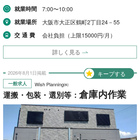
就業時間
7:00〜10:00
就業場所
大阪市大正区鶴町2丁目24－55
交通費
会社負担（上限15000円/月）
詳しく見る
2026年
8月
1日
掲載
キープする
一般求人
Wish Planning㈱
倉庫内作業
運搬・包装・選別等：