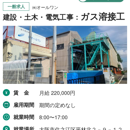
一般求人
㈱オールワン
ガス溶接工
建設・土木・電気工事：
賃金
月給 220,000円
雇用期間
期間の定めなし
就業時間
8:00〜17:00
就業場所
大阪市住之江区平林北２－９－１２