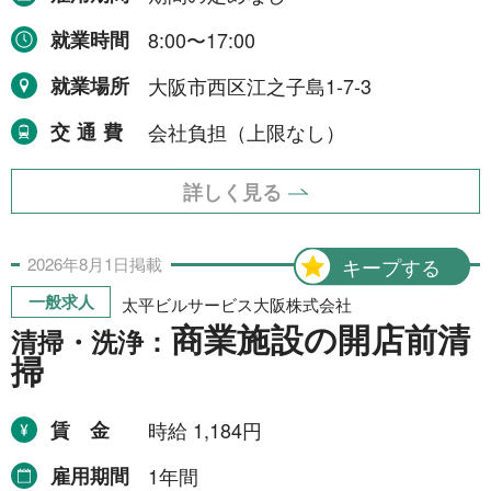
就業時間
8:00〜17:00
就業場所
大阪市西区江之子島1-7-3
交通費
会社負担（上限なし）
詳しく見る
2026年
8月
1日
掲載
キープする
一般求人
太平ビルサービス大阪株式会社
商業施設の開店前清
清掃・洗浄：
掃
賃金
時給 1,184円
雇用期間
1年間