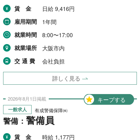
賃金
日給 9,416円
東海地方
6件
雇用期間
1年間
愛知県
1件
就業時間
8:00〜17:00
三重県
5件
就業場所
大阪市内
四国地方
1件
交通費
会社負担
愛媛県
1件
中国地方
2件
詳しく見る
岡山県
2件
2026年
8月
1日
掲載
キープする
一般求人
有成警備保障㈱
より詳細な探し方へ
警備員
警備：
賃金
時給 1,177円