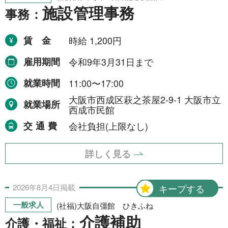
施設管理事務
事務：
賃金
時給 1,200円
雇用期間
令和9年3月31日まで
就業時間
11:00〜17:00
大阪市西成区萩之茶屋2-9-1 大阪市立
就業場所
西成市民館
交通費
会社負担(上限なし)
詳しく見る
2026年
8月
4日
掲載
キープする
一般求人
(社福)大阪自彊館 ひきふね
介護補助
介護・福祉：