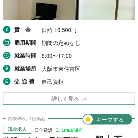
令和8年9月30日まで
1件
令和8年12月31日まで
1件
令和9年2月28日まで
賃金
日給 10,500円
1件
令和9年3月31日まで
2件
雇用期間
期間の定めなし
期間の定めなし
31件
就業時間
8:00〜17:00
就業場所
大阪市東住吉区
職種から探す
交通費
自己負担
建設・土木・電気工事
111件
詳しく見る
配送・輸送・機械運転等
25件
警備
17件
2026年
8月
1日
掲載
キープする
現金求人
清掃・洗浄
日伸建設
3件
LINE応募可