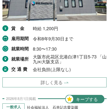
賃金
時給 1,200円
雇用期間
令和8年9月30日まで
就業時間
8:30〜17:30
大阪市此花区北港白津1丁目5-73 「山
就業場所
九㈱大阪支店」
交通費
会社負担(上限なし)
詳しく見る
2026年
8月
1日
掲載
キープする
一般求人
社会福祉法人 石井記念愛染園