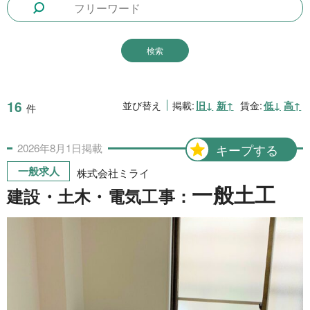
1日間
51件
2日間
1件
5日間
4件
10日間
42件
16
並び替え
掲載:
旧↓
新↑
賃金:
低↓
高↑
件
15日間
3件
2026年
8月
1日
掲載
キープする
20日間
4件
一般求人
株式会社ミライ
30日間
11件
一般土工
建設・土木・電気工事：
31日間
2件
2ヶ月間
3件
6ヶ月間
6件
1年間
2件