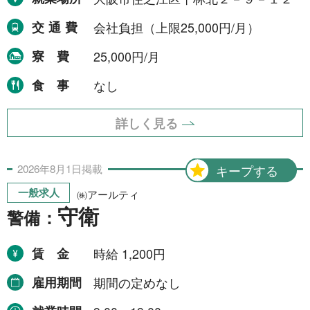
交通費
会社負担（上限25,000円/月）
寮費
25,000円/月
食事
なし
詳しく見る
2026年
8月
1日
掲載
キープする
一般求人
㈱アールティ
守衛
警備：
賃金
時給 1,200円
雇用期間
期間の定めなし