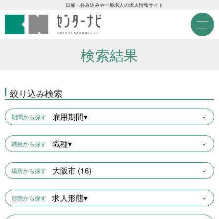
センターナビ 公益財団法人
急募現金求人
日雇・住み込みや一般求人の求人情報サイト
M
e
急募契約求人
n
u
検索結果
高齢者活躍求人
絞り込み検索
LINE応募可求人
雇用期間▾
期間から探す
はじめての方へ
職種▾
職種から探す
事業主の皆様へ
大阪市 (16)
場所から探す
雇用期間から探す
求人形態▾
形態から探す