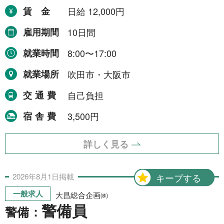
就業場所から探す
賃金
日給 12,000円
雇用期間
10日間
関西地方
155件
就業時間
8:00〜17:00
近畿一円
2件
就業場所
吹田市・大阪市
京阪神間
2件
交通費
自己負担
阪神間
19件
宿舎費
3,500円
大阪府
102件
兵庫県
10件
詳しく見る
滋賀県
12件
2026年
8月
1日
掲載
キープする
京都府
21件
一般求人
大昌総合企画㈱
奈良県
6件
警備員
警備：
和歌山県
2件