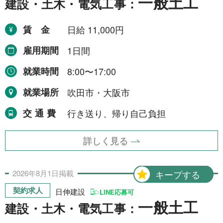
一般土工
建設・土木・電気工事：
運搬・包装・選別等
5件
介護・福祉
1件
賃金
日給 11,000円
農林漁業
1件
雇用期間
1日間
事務
1件
就業時間
8:00〜17:00
就業場所
吹田市・大阪市
求人形態から探す
交通費
行き送り、帰り自己負担
現金求人
53件
詳しく見る
契約求人
62件
2026年
8月
1日
掲載
キープする
一般求人
49件
契約求人
日伸建設
LINE応募可
出張求人
1件
一般土工
建設・土木・電気工事：