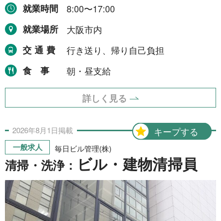
就業時間
8:00〜17:00
就業場所
大阪市内
交通費
行き送り、帰り自己負担
食事
朝・昼支給
詳しく見る
2026年
8月
1日
掲載
キープする
一般求人
毎日ビル管理(株)
ビル・建物清掃員
清掃・洗浄：