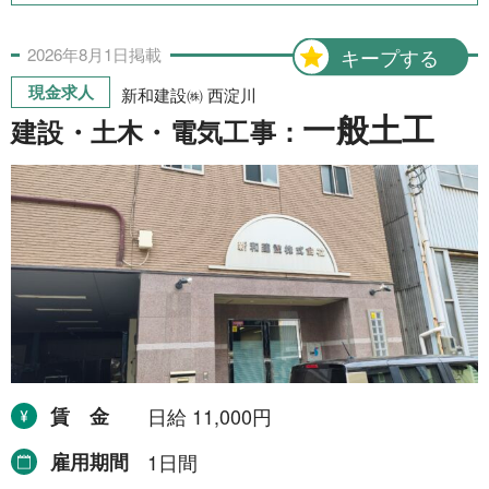
2026年
8月
1日
掲載
キープする
現金求人
新和建設㈱ 西淀川
一般土工
建設・土木・電気工事：
賃金
日給 11,000円
雇用期間
1日間