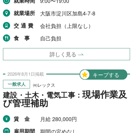
就業時間
9:00〜19:00
就業場所
大阪市淀川区加島4-7-8
交通費
会社負担（上限なし）
食事
自己負担
詳しく見る
2026年
8月
1日
掲載
キープする
一般求人
㈲レックス
現場作業及
建設・土木・電気工事：
び管理補助
賃金
月給 280,000円
雇用期間
期間の定めなし