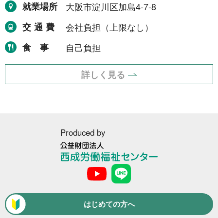
1年間
就業場所
大阪市淀川区加島4-7-8
2件
令和8年9月30日まで
交通費
会社負担（上限なし）
1件
令和8年12月31日まで
1件
食事
自己負担
令和9年2月28日まで
1件
詳しく見る
令和9年3月31日まで
2件
期間の定めなし
31件
Produced by
職種から探す
建設・土木・電気工事
公
113件
益
財
配送・輸送・機械運転等
25件
団
法
はじめての方へ
警備
17件
人