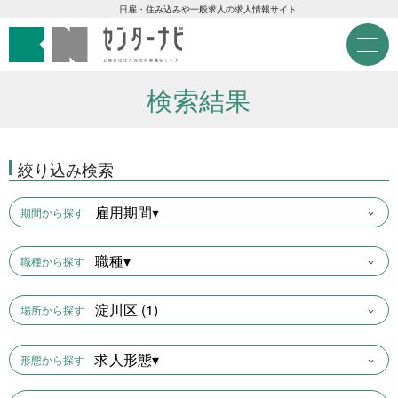
センターナビ 公益財団法人
急募現金求人
日雇・住み込みや一般求人の求人情報サイト
M
e
急募契約求人
n
u
検索結果
高齢者活躍求人
絞り込み検索
LINE応募可求人
雇用期間▾
期間から探す
はじめての方へ
職種▾
職種から探す
事業主の皆様へ
淀川区 (1)
場所から探す
雇用期間から探す
求人形態▾
形態から探す