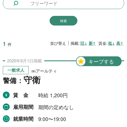
1日間(8月8日(土))
3件
1日間
51件
2日間
1件
5日間
4件
1
並び替え
掲載:
旧↓
新↑
賃金:
低↓
高↑
件
10日間
42件
2026年
8月
1日
掲載
キープする
15日間
3件
一般求人
㈱アールティ
20日間
4件
守衛
警備：
30日間
11件
賃金
時給 1,200円
31日間
2件
雇用期間
期間の定めなし
2ヶ月間
3件
就業時間
9:00〜19:00
6ヶ月間
6件