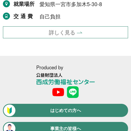
令和8年9月30日まで
就業場所
愛知県一宮市多加木5-30-8
1件
令和8年12月31日まで
交通費
自己負担
1件
令和9年2月28日まで
1件
詳しく見る
令和9年3月31日まで
2件
期間の定めなし
31件
Produced by
職種から探す
建設・土木・電気工事
公
111件
益
財
配送・輸送・機械運転等
25件
団
法
はじめての方へ
警備
17件
人
西
清掃・洗浄
3件
成
事業主の皆様へ