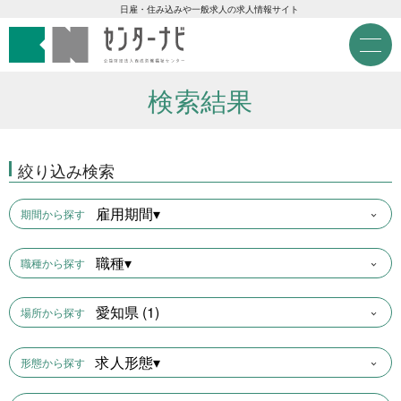
センターナビ 公益財団法人
急募現金求人
日雇・住み込みや一般求人の求人情報サイト
M
e
急募契約求人
n
u
検索結果
高齢者活躍求人
絞り込み検索
LINE応募可求人
雇用期間▾
期間から探す
はじめての方へ
職種▾
職種から探す
事業主の皆様へ
愛知県 (1)
場所から探す
雇用期間から探す
求人形態▾
形態から探す