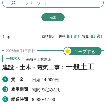
1日間
51件
2日間
1件
5日間
4件
10日間
42件
1
並び替え
掲載:
旧↓
新↑
賃金:
低↓
高↑
件
15日間
3件
2026年
8月
1日
掲載
キープする
20日間
4件
一般求人
㈱岐阜企業建設
30日間
11件
一般土工
建設・土木・電気工事：
31日間
2件
賃金
日給 14,000円
2ヶ月間
3件
雇用期間
期間の定めなし
6ヶ月間
6件
就業時間
8:00〜17:00
1年間
2件