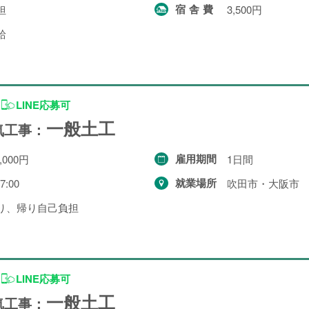
宿舎費
担
3,500円
一般求人
49件
給
出張求人
1件
LINE応募可
一般土工
気工事：
より詳細な探し方へ
雇用期間
,000円
1日間
就業場所
7:00
吹田市・大阪市
り、帰り自己負担
LINE応募可
一般土工
気工事：