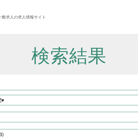
 西成労働福祉センター
一般求人の求人情報サイト
検索結果
▾
職種から探す
3)
建設・土木・電気工事
111件