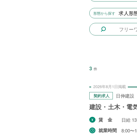
2日間
1件
求人形態
形態から探す
5日間
4件
10日間
42件
15日間
3件
20日間
4件
30日間
11件
3
件
31日間
2件
2ヶ月間
3件
2026年
8月
1日
掲載
6ヶ月間
6件
日伸建設
契約求人
1年間
2件
建設・土木・電
令和8年9月30日まで
1件
賃金
日給 13
令和8年12月31日まで
1件
就業時間
8:00〜1
令和9年2月28日まで