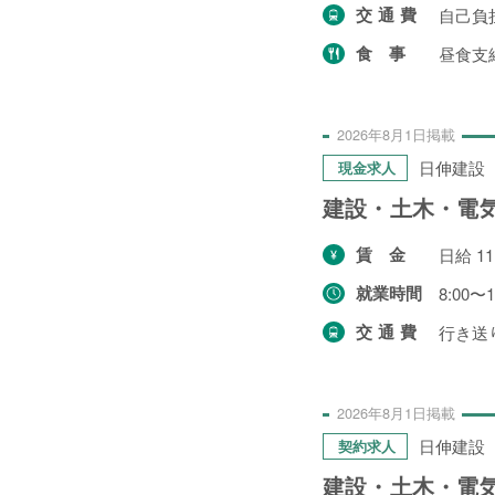
1件
交通費
自己負
令和9年3月31日まで
2件
食事
昼食支
期間の定めなし
31件
2026年
8月
1日
掲載
日伸建設
現金求人
建設・土木・電
賃金
日給 11
就業時間
8:00〜1
交通費
行き送
NEWS
事業者一覧
2026年
8月
1日
掲載
日伸建設
契約求人
利用規約
建設・土木・電