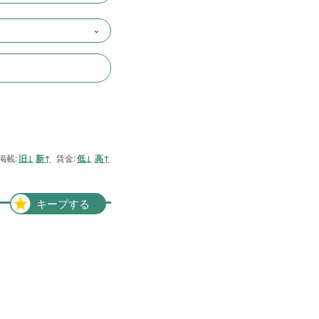
近畿一円
2件
京阪神間
2件
阪神間
19件
大阪府
102件
兵庫県
10件
滋賀県
12件
掲載:
旧↓
新↑
賃金:
低↓
高↑
京都府
21件
奈良県
6件
キープする
和歌山県
2件
東海地方
6件
愛知県
1件
三重県
5件
四国地方