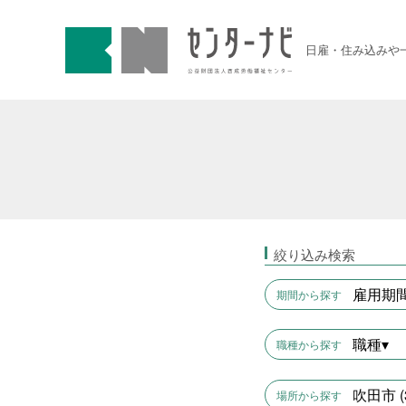
センターナビ 公益財団法人
急募契約求人
日雇・住み込みや
高齢者活躍求人
LINE応募可求人
はじめての方へ
絞り込み検索
事業主の皆様へ
雇用期間
期間から探す
職種▾
職種から探す
雇用期間から探す
吹田市 (
場所から探す
1日間
51件