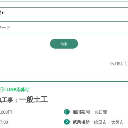
配送・輸送・機械運転等
25件
▾
警備
17件
清掃・洗浄
3件
運搬・包装・選別等
5件
介護・福祉
1件
農林漁業
1件
並び替え
事務
1件
LINE応募可
一般土工
求人形態から探す
気工事：
雇用期間
,000円
10日間
現金求人
53件
就業場所
7:00
吹田市・大阪市
契約求人
62件