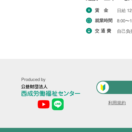
賃金
日給 12
プライバシーポリシー
就業時間
8:00〜1
お問い合わせ
交通費
自己負
Produced by
公
利用規約
益
財
団
法
人
西