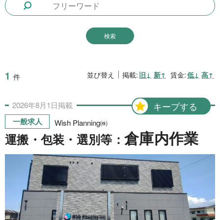
1日間(8月8日(土))
3件
1日間
51件
2日間
1件
5日間
4件
1
並び替え
掲載:
旧↓
新↑
賃金:
低↓
高↑
件
10日間
42件
2026年
8月
1日
掲載
キープする
15日間
3件
一般求人
Wish Planning㈱
20日間
4件
倉庫内作業
運搬・包装・選別等：
30日間
11件
31日間
2件
2ヶ月間
3件
6ヶ月間
6件