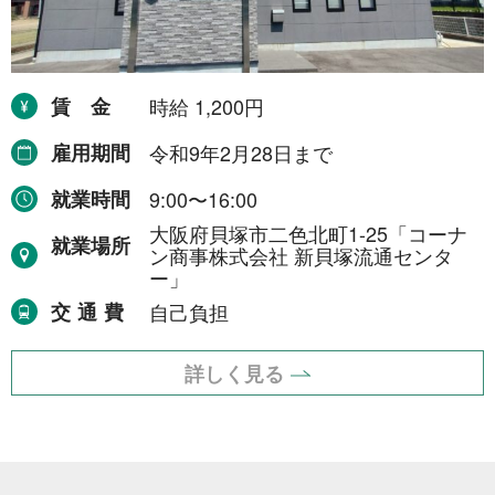
1年間
2件
令和8年9月30日まで
1件
令和8年12月31日まで
賃金
時給 1,200円
1件
令和9年2月28日まで
1件
雇用期間
令和9年2月28日まで
令和9年3月31日まで
2件
就業時間
9:00〜16:00
大阪府貝塚市二色北町1-25「コーナ
期間の定めなし
31件
就業場所
ン商事株式会社 新貝塚流通センタ
ー」
交通費
自己負担
職種から探す
詳しく見る
建設・土木・電気工事
113件
配送・輸送・機械運転等
25件
警備
17件