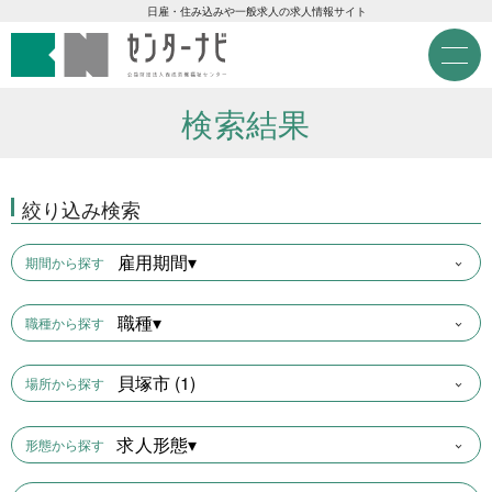
センターナビ 公益財団法人
急募現金求人
日雇・住み込みや一般求人の求人情報サイト
M
e
急募契約求人
n
u
検索結果
高齢者活躍求人
絞り込み検索
LINE応募可求人
雇用期間▾
期間から探す
はじめての方へ
職種▾
職種から探す
事業主の皆様へ
貝塚市 (1)
場所から探す
雇用期間から探す
求人形態▾
形態から探す