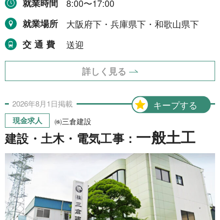
就業時間
8:00〜17:00
就業場所
大阪府下・兵庫県下・和歌山県下
交通費
送迎
詳しく見る
2026年
8月
1日
掲載
キープする
現金求人
㈱三倉建設
一般土工
建設・土木・電気工事：