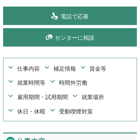
1日間(8月8日(土))
3件
電話で応募
1日間
51件
2日間
1件
センターに相談
5日間
4件
10日間
42件
15日間
仕事内容
補足情報
賃金等
3件
20日間
4件
就業時間等
時間外労働
30日間
11件
雇用期間・試用期間
就業場所
31日間
2件
休日・休暇
受動喫煙対策
2ヶ月間
3件
6ヶ月間
6件