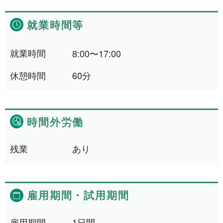
清掃・洗浄
4件
就業時間等
運搬・包装・選別等
5件
介護・福祉
1件
就業時間
8:00〜17:00
農林漁業
1件
休憩時間
60分
事務
1件
時間外労働
求人形態から探す
残業
あり
現金求人
56件
契約求人
62件
雇用期間
・
試用期間
一般求人
49件
出張求人
1件
雇用期間
1日間