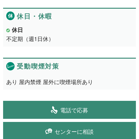
和歌山県
2件
休日・休暇
東海地方
6件
休日
愛知県
1件
不定期（週1日休）
三重県
5件
四国地方
1件
受動喫煙対策
愛媛県
1件
あり 屋内禁煙 屋外に喫煙場所あり
中国地方
2件
岡山県
2件
電話で応募
より詳細な探し方へ
センターに相談