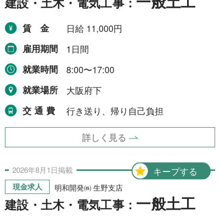
一般土工
建設・土木・電気工事：
賃金
日給 11,000円
雇用期間
1日間
就業時間
8:00〜17:00
就業場所
大阪府下
交通費
行き送り、帰り自己負担
詳しく見る
2026年
8月
1日
掲載
キープする
現金求人
明和開発㈱ 生野支店
一般土工
建設・土木・電気工事：