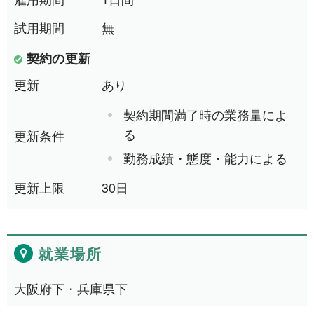
試用期間
無
就業場所から探す
契約の更新
関西地方
158件
更新
あり
近畿一円
2件
契約期間満了時の業務量によ
る
更新条件
京阪神間
2件
勤務成績・態度・能力による
阪神間
19件
更新上限
30日
大阪府
105件
兵庫県
10件
就業場所
滋賀県
12件
京都府
21件
大阪府下・兵庫県下
奈良県
6件