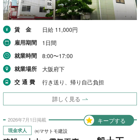
賃金
日給 11,000円
雇用期間
1日間
就業時間
8:00〜17:00
就業場所
大阪府下
交通費
行き送り、帰り自己負担
詳しく見る
2026年
7月
1日
掲載
キープする
現金求人
㈲マサトモ建設