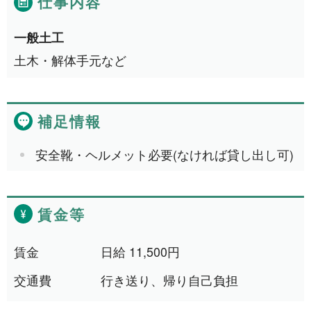
仕事内容
1年間
2件
令和8年9月30日まで
一般土工
1件
土木・解体手元など
令和8年12月31日まで
1件
令和9年2月28日まで
1件
補足情報
令和9年3月31日まで
2件
期間の定めなし
31件
安全靴・ヘルメット必要(なければ貸し出し可)
職種から探す
賃金等
建設・土木・電気工事
113件
賃金
日給 11,500円
配送・輸送・機械運転等
25件
交通費
行き送り、帰り自己負担
警備
17件