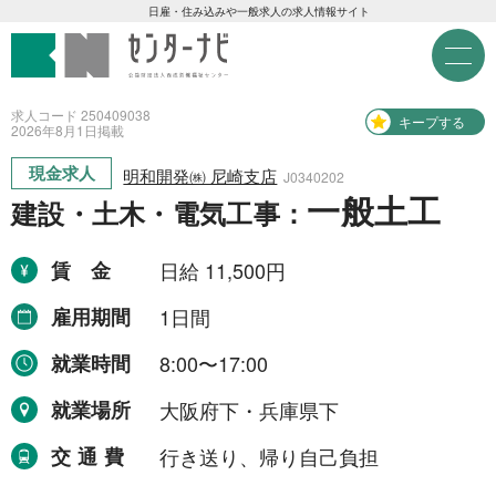
センターナビ 公益財団法人
急募現金求人
日雇・住み込みや一般求人の求人情報サイト
M
e
急募契約求人
n
u
求人コード 250409038
キープする
2026年
8月
1日
掲載
高齢者活躍求人
現金求人
明和開発㈱ 尼崎支店
J0340202
一般土工
建設・土木・電気工事：
LINE応募可求人
賃金
日給 11,500円
はじめての方へ
雇用期間
1日間
事業主の皆様へ
就業時間
8:00〜17:00
就業場所
大阪府下・兵庫県下
雇用期間から探す
交通費
行き送り、帰り自己負担