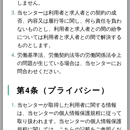
しません。
NEWS
警備
17件
当センターは利用者と求人者との契約の成
否、内容又は履行等に関し、何ら責任を負わ
清掃・洗浄
3件
事業者一覧
ないものとし、利用者と求人者との間の紛争
運搬・包装・選別等
5件
については利用者と求人者との間で解決する
利用規約
ものとします。
介護・福祉
1件
労働基準法、労働契約法等の労働関係法令上
農林漁業
1件
プライバシーポリシー
の問題が生じている場合は、当センターにお
事務
1件
問合わせください。
お問い合わせ
第4条（プライバシー）
求人形態から探す
当センターが取得した利用者に関する情報
現金求人
53件
は、当センターの個人情報保護規程に従って
取り扱われます。当センターの個人情報保護
契約求人
62件
規程に関しては、こちらの記載をご参照くだ