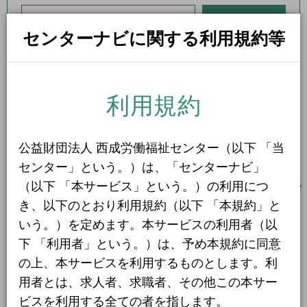
1日間
51件
センターナビに関する利用規約等
2日間
1件
5日間
4件
10日間
42件
利用規約
15日間
3件
公益財団法人 西成労働福祉センター（以下 「当
20日間
4件
センター」という。）は、「センターナビ」
30日間
11件
NEWS
（以下 「本サービス」という。）の利用につ
アーカイブ
31日間
き、以下のとおり利用規約（以下 「本規約」と
2件
いう。）を定めます。本サービスの利用者（以
2026.08.01
2ヶ月間
その他
3件
下 「利用者」という。）は、予め本規約に同意
【必見！】人材をお探しの事業主のみなさまへ
6ヶ月間
6件
の上、本サービスを利用するものとします。利
用者とは、求人者、求職者、その他この本サー
1年間
2件
2026.08.01
ビスを利用する全ての者を指します。
更新案内