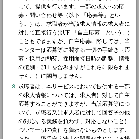
して、提供を行います。一部の求人への応
就業場所から探す
雇用期間から探す
募・問い合わせ等（以下 「応募等」とい
う。）は、求職者が当該求人情報の求人者に
関西地方
155件
1日間
51件
対して直接行う(以下 「自主応募」という。)
近畿一円
2件
2日間
1件
こともできますが、自主応募に際しては、当
京阪神間
センターは応募等に関する一切の手続き（応
2件
5日間
4件
募・採用の勧奨、採用面接日時の調整、情報
阪神間
19件
10日間
42件
の選別・加工を含みますがこれらに限られま
大阪府
102件
せん。）に関与しません。
15日間
3件
求職者は、本サービスにおいて提供する一部
兵庫県
10件
20日間
4件
の求人情報については、求人者に対して自主
滋賀県
12件
30日間
応募することができますが、当該応募等につ
11件
いて、求職者又は求人者に対して回答その他
京都府
21件
31日間
2件
の対応する義務を負わず、対応しないことに
奈良県
6件
2ヶ月間
3件
ついて一切の責任を負わないものとします。
和歌山県
ただし、職業安定法上の問題が生じている場
2件