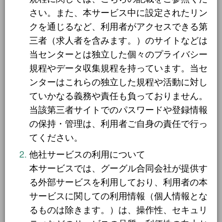
一般求人
49件
さい。また、本サービス中に設定されたリン
クを通じるなど、利用者がアクセスできる第
出張求人
1件
三者（求人者を含みます。）のサイトなどは
当センターとは独立した個々のプライバシー
規程やデータ収集規程を持っています。当セ
就業場所から探す
ンターはこれらの独立した規程や活動に対し
ていかなる義務や責任も負っておりません。
関西地方
155件
当該第三者サイトでのパスワードや登録情報
近畿一円
の保持・管理は、利用者ご自身の責任で行っ
2件
てください。
京阪神間
2件
他社サービスの利用について
阪神間
19件
本サービスでは、グーグル合同会社が提供す
る外部サービスを利用しており、利用者の本
大阪府
102件
サービスに関しての利用情報（個人情報とな
兵庫県
10件
るものは除きます。）は、操作性、セキュリ