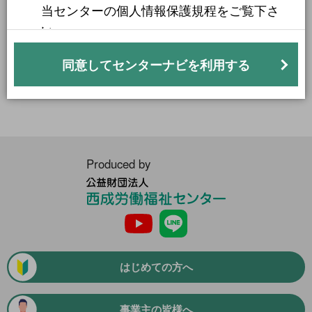
当センターの個人情報保護規程をご覧下さ
い。
より詳細な探し方へ
利用目的
同意してセンターナビを利用する
当センターは、利用者に対して本サービスを
提供するにあたり、必要な一定の利用者の個
人情報を取得しますが、これらの個人情報の
利用目的は以下のとおりです。
(1) 新着求人メール、おすすめの求人情
Produced by
報、本サービスに関するお知らせ等の情報
を配信するため。
公
(2) 個人を識別できない形式に加工した
益
上、統計データを作成するなど当センター
財
団
サービスの利用促進のため。
法
はじめての方へ
人
(3) 利用者からの一般的な問い合わせに対
西
する回答を行うため。
成
事業主の皆様へ