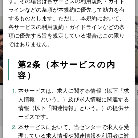
す。その場合は各サービスの利用規約・ガイド
運搬・包装・選別等
5件
ラインなどの条項が本規約に優先して効力を有
介護・福祉
するものとします。ただし、本規約において、
1件
各サービスの利用規約・ガイドラインなどの条
農林漁業
1件
項に優先する旨を規定している場合はこの限り
事務
1件
ではありません。
第2条（本サービスの内
求人形態から探す
容）
現金求人
53件
本サービスは、求人に関する情報（以下「求
㈱若宮土木興業
毎日ビ
契約求人
人情報」という。）及び求人情報に関連する
62件
情報（以下「関連情報」という。）の提供サ
一般求人
49件
ービスです。
出張求人
1件
本サービスにおいて、当センターで求人を受
理している求人情報や関連情報を利用者に対