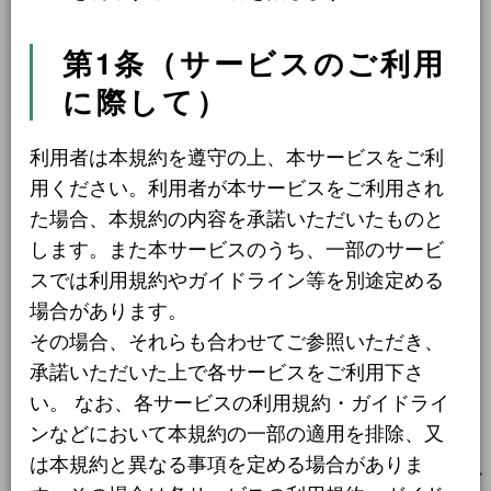
令和8年9月30日まで
1件
月初求人(令和8年8月度)の171件を更新しました
第1条（サービスのご利用
令和8年12月31日まで
1件
に際して）
2025.08.06
更新案内
令和9年2月28日まで
1件
新規機能を追加しました
令和9年3月31日まで
2件
利用者は本規約を遵守の上、本サービスをご利
用ください。利用者が本サービスをご利用され
期間の定めなし
31件
2025.08.01
更新案内
た場合、本規約の内容を承諾いただいたものと
します。また本サービスのうち、一部のサービ
新規事業者
職種から探す
スでは利用規約やガイドライン等を別途定める
場合があります。
2023.09.01
イベント
建設・土木・電気工事
111件
その場合、それらも合わせてご参照いただき、
LINEで最新情報を確認ください
承諾いただいた上で各サービスをご利用下さ
配送・輸送・機械運転等
25件
い。 なお、各サービスの利用規約・ガイドライ
警備
17件
ンなどにおいて本規約の一部の適用を排除、又
は本規約と異なる事項を定める場合がありま
清掃・洗浄
3件
PICK UP
事業者一覧