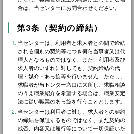
6ヶ月間
6件
合は、当センターにお問合わせください。
東海地方
6件
1年間
2件
愛知県
1件
第3条（契約の締結）
令和8年9月30日まで
1件
三重県
5件
令和8年12月31日まで
1件
当センターは、利用者と求人者との間で締結
四国地方
1件
令和9年2月28日まで
される個別の契約等につき何ら当事者又は代
1件
理人となるものではなく、また、利用者及び
愛媛県
1件
令和9年3月31日まで
2件
求人者のいずれに対しても、契約締結の代
中国地方
2件
期間の定めなし
理・媒介・あっ旋等を行いません。ただし、
31件
岡山県
求職者が当センター窓口に来所し、求職相談
2件
のうえ職業紹介を希望する場合は、職業安定
職種から探す
法に従い職業のあっ旋を行うこととします。
より詳細な探し方へ
当センターは利用者に対し、求人者との契約
建設・土木・電気工事
の締結を保証するものではなく、また契約の
111件
成否、内容又は履行等について一切保証いた
配送・輸送・機械運転等
25件