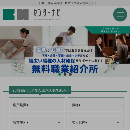
センターナビ 公益財団法人
急募現金求人
日雇・住み込みや一般求人の求人情報サイト
M
e
急募契約求人
n
u
高齢者活躍求人
LINE応募可求人
はじめての方へ
165
事業主の皆様へ
8月8日(土)現在の
総求人数
件
雇用期間▾
職種▾
雇用期間から探す
就業場所▾
求人形態▾