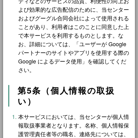
ティなどのサービスの品質、利便性の向上お
滋賀県
12件
よび効果的な広告配信のために、当センター
京都府
21件
およびグーグル合同会社によって使用される
奈良県
ことがあり、利用者はこのことに同意した上
6件
で本サービスを利用するものとします。な
和歌山県
2件
お、詳細については、「ユーザーが Google
東海地方
6件
パートナーのサイトやアプリを使用する際の
Google によるデータ使用」を確認してくだ
愛知県
1件
さい。
三重県
5件
第5条（個人情報の取扱
四国地方
1件
い）
愛媛県
1件
中国地方
2件
本サービスにおいては、当センターが個人情
報取扱事業者となります。名称、個人情報保
岡山県
2件
護管理責任者等の職名、連絡先については、