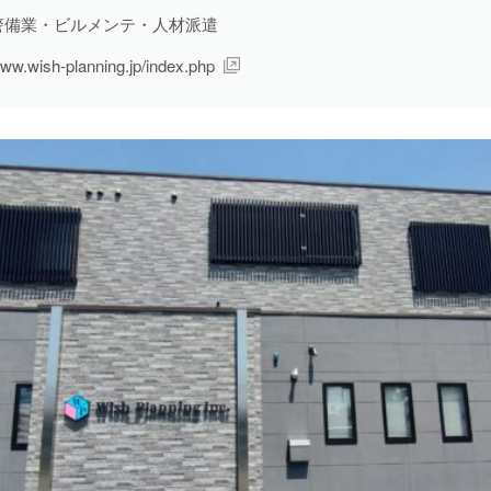
警備業・ビルメンテ・人材派遣
配送・輸送・機械運転等
25件
ww.wish-planning.jp/index.php
警備
17件
清掃・洗浄
4件
運搬・包装・選別等
5件
介護・福祉
1件
農林漁業
1件
事務
1件
求人形態から探す
現金求人
59件
契約求人
62件