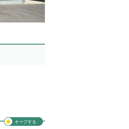
1件
愛媛県
1件
中国地方
2件
岡山県
2件
キープする