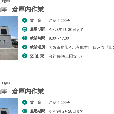
ning㈱
倉庫内作業
別等：
賃金
時給 1,200円
雇用期間
令和8年9月30日まで
就業時間
8:30〜17:30
就業場所
大阪市此花区北港白津1丁目5-73 「
交通費
会社負担(上限なし)
ning㈱
倉庫内作業
別等：
賃金
時給 1,200円
雇用期間
令和9年2月28日まで