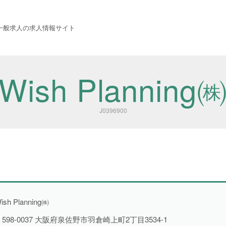
 西成労働福祉センター
一般求人の求人情報サイト
Wish Planning
J0396900
職種から探す
ish Planning㈱
〒598-0037 大阪府泉佐野市羽倉崎上町2丁目3534-1
建設・土木・電気工事
116件