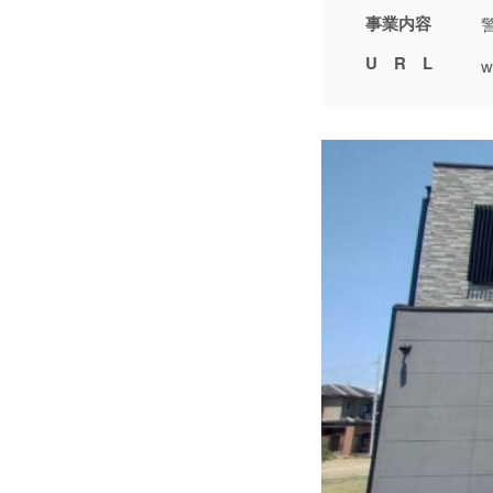
事業内容
1日間
51件
URL
w
2日間
1件
5日間
4件
10日間
42件
15日間
3件
20日間
4件
30日間
11件
31日間
2件
2ヶ月間
3件
6ヶ月間
6件
1年間
2件
令和8年9月30日まで
1件
令和8年12月31日まで