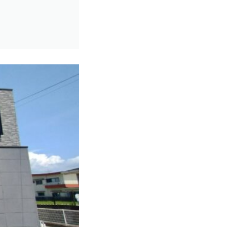
近畿一円
2件
京阪神間
2件
阪神間
19件
大阪府
108件
兵庫県
10件
滋賀県
12件
京都府
21件
奈良県
7件
和歌山県
2件
東海地方
6件
愛知県
1件
三重県
5件
四国地方