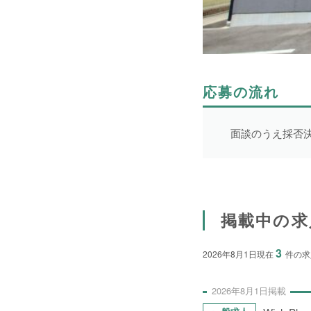
1件
令和9年2月28日まで
1件
令和9年3月31日まで
2件
期間の定めなし
31件
応募の流れ
面談のうえ採否
NEWS
掲載中の求
3
事業者一覧
2026年8月1日現在
件の求
2026年
8月
1日
掲載
利用規約