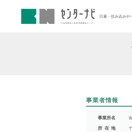
センターナビ 公益財団法人
急募契約求人
日雇・住み込みや
高齢者活躍求人
LINE応募可求人
はじめての方へ
事業主の皆様へ
事業者情報
雇用期間から探す
事業所名
W
所在地
1日間(8月7日(金))
6件