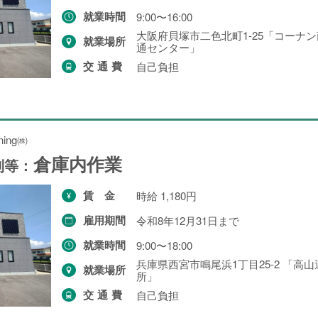
就業時間
9:00〜16:00
大阪府貝塚市二色北町1-25「コーナ
就業場所
通センター」
交通費
自己負担
ning㈱
倉庫内作業
別等：
賃金
時給 1,180円
雇用期間
令和8年12月31日まで
就業時間
9:00〜18:00
兵庫県西宮市鳴尾浜1丁目25-2 「高
就業場所
所」
交通費
自己負担