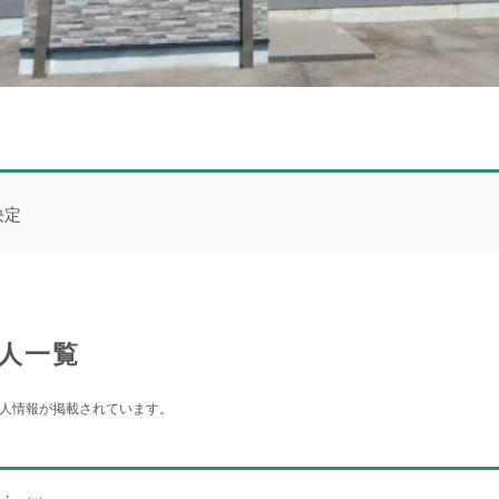
一般求人
49件
出張求人
1件
決定
より詳細な探し方へ
人一覧
人情報が掲載されています。