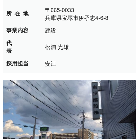
〒665-0033
所在地
兵庫県宝塚市伊孑志4-6-8
事業内容
建設
代
松浦 光雄
表
採用担当
安江