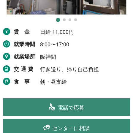
期間の定めなし
1件
職種から探す
賃金
日給 11,000円
警備
1件
就業時間
8:00〜17:00
就業場所
阪神間
求人形態から探す
交通費
行き送り、帰り自己負担
食事
朝・昼支給
一般求人
1件
就業場所から探す
電話で応募
関西地方
1件
センターに相談
大阪府
1件