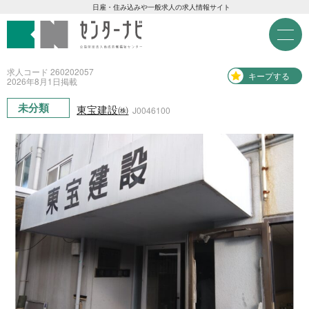
センターナビ 公益財団法人
急募現金求人
日雇・住み込みや一般求人の求人情報サイト
M
e
急募契約求人
n
u
求人コード 260202057
キープする
2026年
8月
1日
掲載
高齢者活躍求人
未分類
東宝建設㈱
J0046100
LINE応募可求人
はじめての方へ
事業主の皆様へ
雇用期間から探す