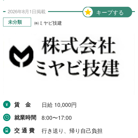
2026年
8月
1日
掲載
キープする
未分類
㈱ミヤビ技建
賃金
日給 10,000円
就業時間
8:00〜17:00
交通費
行き送り、帰り自己負担