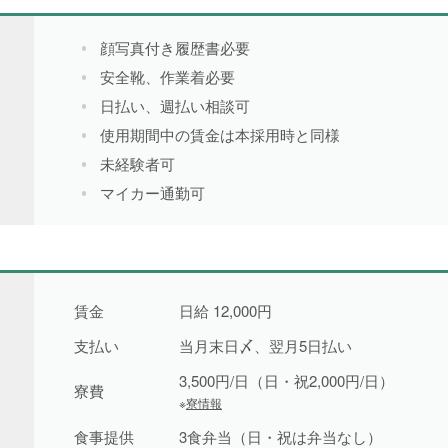
一般求人
49件
顔写真付き履歴書必要
出張求人
1件
安全靴、作業着必要
日払い、週払い相談可
使用期間中の賃金は本採用時と同様
未経験者可
マイカー通勤可
より詳細な探し方へ
賃金
日給 12,000円
支払い
当月末日〆、翌月5日払い
3,500円/日（日・祝2,000円/日）
寮費
※
寮情報
食事提供
3食弁当（日・祝は弁当なし）