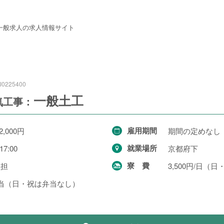
 西成労働福祉センター
一般求人の求人情報サイト
J0225400
一般土工
気工事：
雇用期間
2,000円
期間の定めなし
就業場所
17:00
京都府下
寮費
負担
3,500円/日（日
当（日・祝は弁当なし）
職種から探す
建設・土木・電気工事
116件