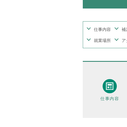
1日間
51件
2日間
1件
5日間
4件
仕事内容
補
10日間
42件
就業場所
ア
15日間
3件
20日間
4件
30日間
11件
31日間
2件
2ヶ月間
3件
6ヶ月間
6件
仕事内容
1年間
2件
令和8年9月30日まで
1件
令和8年12月31日まで