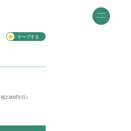
M
e
n
u
キープする
・祝2,000円/日）
就業場所から探す
関西地方
161件