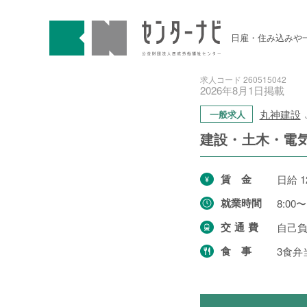
センターナビ 公益財団法人
急募契約求人
日雇・住み込みや
高齢者活躍求人
求人コード 260515042
2026年
8月
1日
掲載
LINE応募可求人
丸神建設
一般求人
建設・土木・電
はじめての方へ
賃金
日給 1
事業主の皆様へ
就業時間
8:00〜
交通費
自己
食事
3食弁
雇用期間から探す
1日間(8月7日(金))
6件