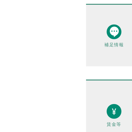
1件
令和9年2月28日まで
1件
令和9年3月31日まで
2件
期間の定めなし
31件
補足情報
NEWS
事業者一覧
賃金等
利用規約