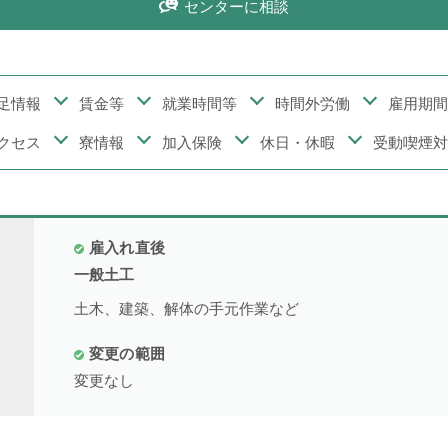
センターに相談
配送・輸送・機械運転等
25件
警備
17件
清掃・洗浄
4件
足情報
賃金等
就業時間等
時間外労働
雇用期間
運搬・包装・選別等
5件
クセス
寮情報
加入保険
休日・休暇
受動喫煙対
介護・福祉
1件
農林漁業
1件
事務
1件
雇入れ直後
一般土工
土木、建築、解体の手元作業など
求人形態から探す
変更の範囲
変更なし
現金求人
59件
契約求人
62件