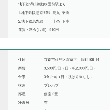
地下鉄堺筋線動物園前駅より
1.
地下鉄阪急京都線
烏丸
乗換
2.
地下鉄烏丸線
十条
下車
運賃・料金(片道) : 910円
住所
京都市伏見区深草下川原町109-14
寮費
3,500円/日（日・祝2,000円/日）
食事
3食弁当（日・祝は弁当なし）
構造
プレハブ
部屋
個室 2畳
冷暖房
有