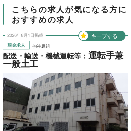
こちらの求人が気になる方に
おすすめの求人
2026年
8月
1日
掲載
キープする
現金求人
㈱神農組
運転手兼
配送・輸送・機械運転等：
一般土工