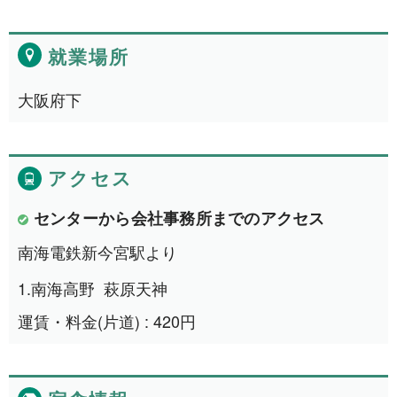
就業場所
NEWS
大阪府下
事業者一覧
利用規約
アクセス
センターから会社事務所までのアクセス
プライバシーポリシー
南海電鉄新今宮駅より
お問い合わせ
1.
南海高野
萩原天神
運賃・料金(片道) : 420円