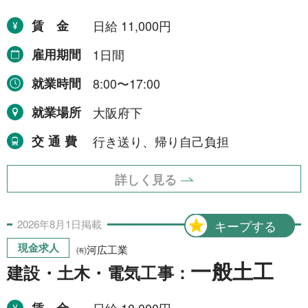
賃金
日給 11,000円
雇用期間
1日間
就業時間
8:00〜17:00
就業場所
大阪府下
交通費
行き送り、帰り自己負担
詳しく見る
2026年
8月
1日
掲載
キープする
現金求人
㈲河広工業
一般土工
建設・土木・電気工事：