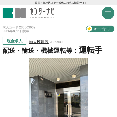
センターナビ 公益財団法人
急募現金求人
日雇・住み込みや一般求人の求人情報サイト
M
e
急募契約求人
n
u
求人コード 260603009
キープする
2026年
8月
1日
掲載
高齢者活躍求人
現金求人
㈱大瑛建設
J0399300
運転手
配送・輸送・機械運転等：
LINE応募可求人
はじめての方へ
事業主の皆様へ
雇用期間から探す