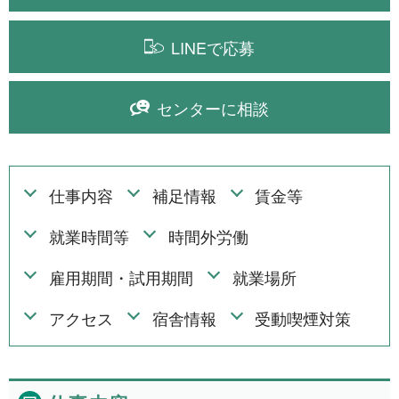
1年間
2件
LINEで応募
令和8年9月30日まで
1件
令和8年12月31日まで
1件
センターに相談
令和9年2月28日まで
1件
令和9年3月31日まで
2件
期間の定めなし
仕事内容
補足情報
賃金等
31件
就業時間等
時間外労働
職種から探す
雇用期間・試用期間
就業場所
建設・土木・電気工事
116件
アクセス
宿舎情報
受動喫煙対策
配送・輸送・機械運転等
25件
警備
17件