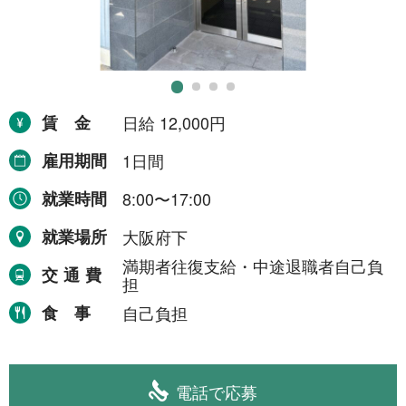
1日間(8月7日(金))
6件
1日間
51件
2日間
1件
5日間
賃金
日給 12,000円
4件
10日間
雇用期間
1日間
42件
15日間
3件
就業時間
8:00〜17:00
20日間
4件
就業場所
大阪府下
満期者往復支給・中途退職者自己負
30日間
11件
交通費
担
31日間
2件
食事
自己負担
2ヶ月間
3件
6ヶ月間
6件
電話で応募