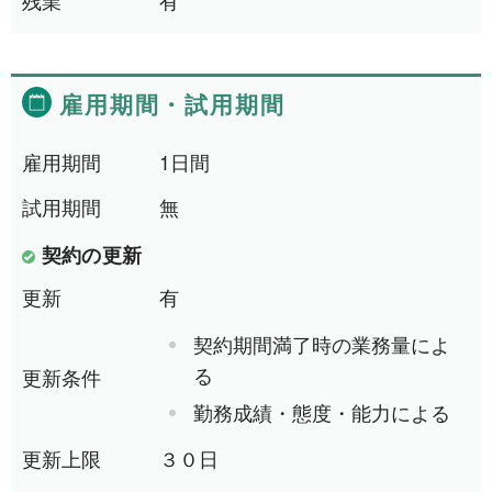
和歌山県
2件
東海地方
6件
雇用期間
・
試用期間
愛知県
1件
雇用期間
1日間
三重県
5件
試用期間
無
四国地方
1件
契約の更新
愛媛県
1件
更新
有
中国地方
2件
契約期間満了時の業務量によ
岡山県
2件
る
更新条件
勤務成績・態度・能力による
より詳細な探し方へ
更新上限
３０日