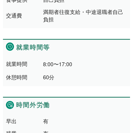
満期者往復支給・中途退職者自己
交通費
就業場所から探す
負担
関西地方
161件
就業時間等
近畿一円
2件
京阪神間
2件
就業時間
8:00〜17:00
阪神間
19件
休憩時間
60分
大阪府
108件
兵庫県
10件
時間外労働
滋賀県
12件
京都府
21件
早出
有
奈良県
7件
残業
有