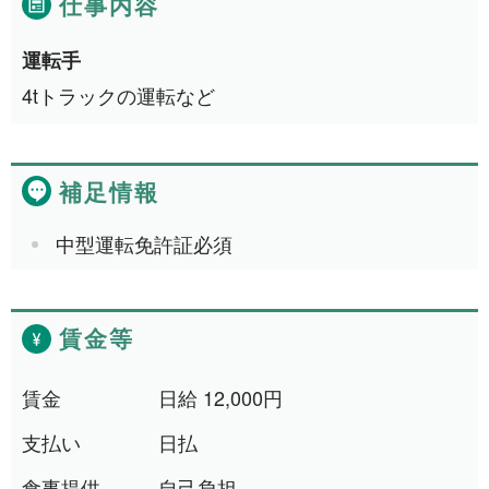
仕事内容
清掃・洗浄
4件
運転手
運搬・包装・選別等
5件
4tトラックの運転など
介護・福祉
1件
農林漁業
1件
補足情報
事務
1件
中型運転免許証必須
求人形態から探す
賃金等
現金求人
59件
契約求人
62件
賃金
日給 12,000円
一般求人
49件
支払い
日払
出張求人
1件
食事提供
自己負担