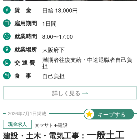
賃金
日給 13,000円
雇用期間
1日間
就業時間
8:00〜17:00
就業場所
大阪府下
満期者往復支給・中途退職者自己負
交通費
担
食事
自己負担
詳しく見る
2026年
7月
1日
掲載
キープする
現金求人
㈲マサトモ建設
一般土工
建設・土木・電気工事：