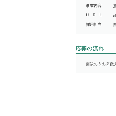
事業内容
1日間
51件
URL
a
2日間
1件
採用担当
5日間
4件
10日間
42件
15日間
3件
応募の流れ
20日間
4件
30日間
11件
面談のうえ採否
31日間
2件
2ヶ月間
3件
6ヶ月間
6件
1年間
2件
令和8年9月30日まで
1件
令和8年12月31日まで