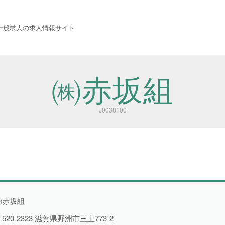
 西成労働福祉センター
一般求人の求人情報サイト
㈱赤坂組
J0038100
職種から探す
㈱赤坂組
520-2323
滋賀県野洲市三上773-2
建設・土木・電気工事
116件