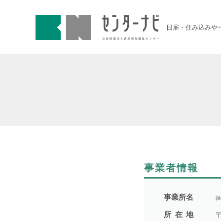
センターナビ 公益財団法人
急募契約求人
日雇・住み込みや
高齢者活躍求人
LINE応募可求人
はじめての方へ
事業主の皆様へ
事業者情報
雇用期間から探す
事業所名
所在地
〒
1日間(8月7日(金))
6件