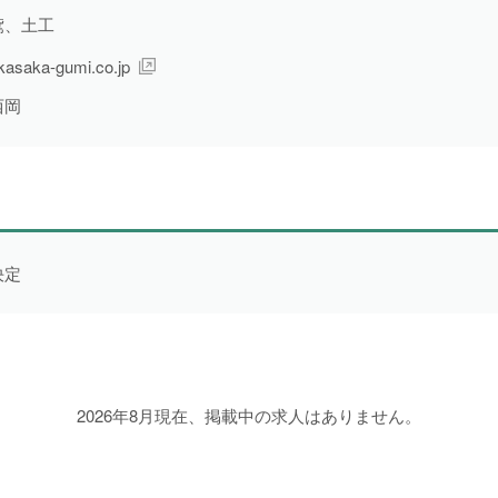
鳶、土工
配送・輸送・機械運転等
25件
kasaka-gumi.co.jp
警備
17件
西岡
清掃・洗浄
4件
運搬・包装・選別等
5件
介護・福祉
1件
農林漁業
1件
事務
1件
決定
求人形態から探す
2026年8月現在、掲載中の求人はありません。
現金求人
59件
契約求人
62件