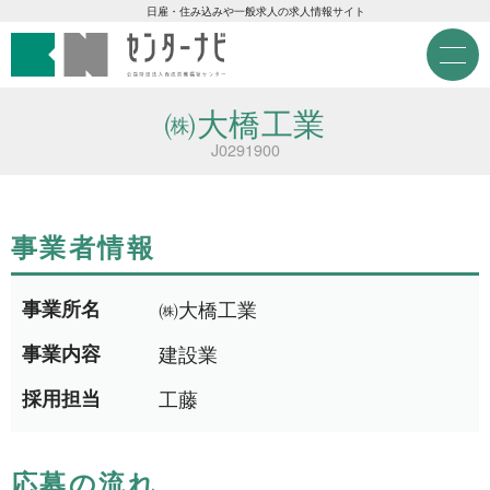
センターナビ 公益財団法人
急募現金求人
日雇・住み込みや一般求人の求人情報サイト
M
e
急募契約求人
n
u
㈱大橋工業
高齢者活躍求人
J0291900
LINE応募可求人
事業者情報
はじめての方へ
事業所名
㈱大橋工業
事業主の皆様へ
事業内容
建設業
採用担当
工藤
雇用期間から探す
応募の流れ