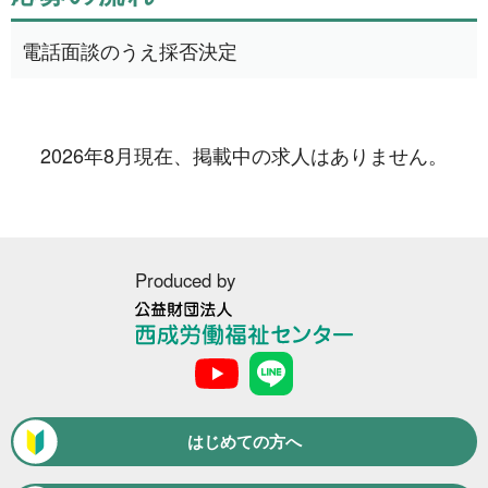
1日間(8月8日(土))
3件
電話面談のうえ採否決定
1日間
51件
2日間
1件
5日間
4件
2026年8月現在、掲載中の求人はありません。
10日間
42件
15日間
3件
20日間
Produced by
4件
30日間
11件
公
31日間
2件
益
財
2ヶ月間
3件
団
法
はじめての方へ
6ヶ月間
人
6件
西