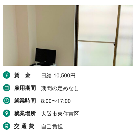
令和8年9月30日まで
1件
令和8年12月31日まで
1件
令和9年2月28日まで
1件
令和9年3月31日まで
2件
期間の定めなし
31件
職種から探す
賃金
日給 10,500円
雇用期間
期間の定めなし
建設・土木・電気工事
111件
就業時間
8:00〜17:00
配送・輸送・機械運転等
25件
就業場所
大阪市東住吉区
警備
17件
交通費
自己負担
清掃・洗浄
3件