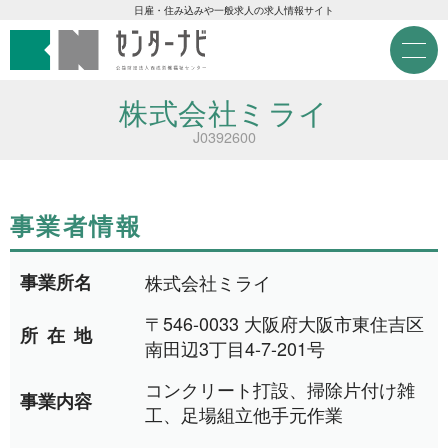
センターナビ 公益財団法人
急募現金求人
日雇・住み込みや一般求人の求人情報サイト
M
e
急募契約求人
n
u
株式会社ミライ
高齢者活躍求人
J0392600
LINE応募可求人
事業者情報
はじめての方へ
事業所名
株式会社ミライ
事業主の皆様へ
〒546-0033 大阪府大阪市東住吉区
所在地
南田辺3丁目4-7-201号
コンクリート打設、掃除片付け雑
事業内容
雇用期間から探す
工、足場組立他手元作業