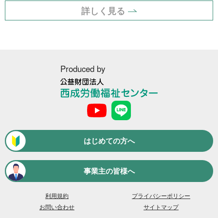
運搬・包装・選別等
5件
詳しく見る
介護・福祉
1件
農林漁業
1件
事務
1件
Produced by
公
求人形態から探す
益
財
団
現金求人
53件
法
はじめての方へ
人
契約求人
62件
西
成
事業主の皆様へ
一般求人
49件
労
働
出張求人
福
1件
利用規約
プライバシーポリシー
祉
お問い合わせ
サイトマップ
セ