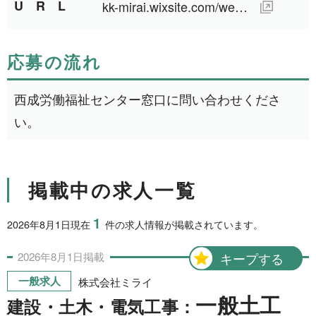
URL
kk-mirai.wixsite.com/website
1日間
51件
2日間
1件
応募の流れ
5日間
4件
10日間
42件
西成労働福祉センター窓口に問い合わせくださ
い。
15日間
3件
20日間
4件
30日間
11件
掲載中の求人一覧
31日間
2件
1
2026年8月1日現在
件の求人情報が掲載されています。
2ヶ月間
3件
2026年
8月
1日
掲載
キープする
6ヶ月間
6件
一般求人
株式会社ミライ
1年間
2件
一般土工
建設・土木・電気工事：