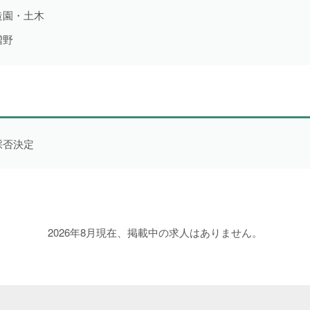
造園・土木
増野
求人形態から探す
一般求人
1件
採否決定
より詳細な探し方へ
2026年8月現在、掲載中の求人はありません。