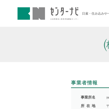
センターナビ 公益財団法人
急募契約求人
日雇・住み込みや
高齢者活躍求人
LINE応募可求人
はじめての方へ
事業主の皆様へ
事業者情報
雇用期間から探す
事業所名
所在地
〒
期間の定めなし
1件