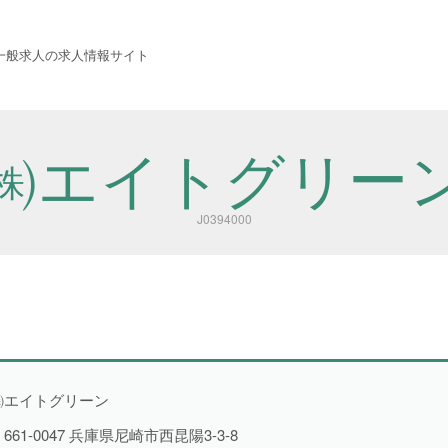
 西成労働福祉センター
一般求人の求人情報サイト
㈱エイトグリー
J0394000
職種から探す
㈱エイトグリーン
661-0047
兵庫県尼崎市西昆陽3-3-8
警備
1件