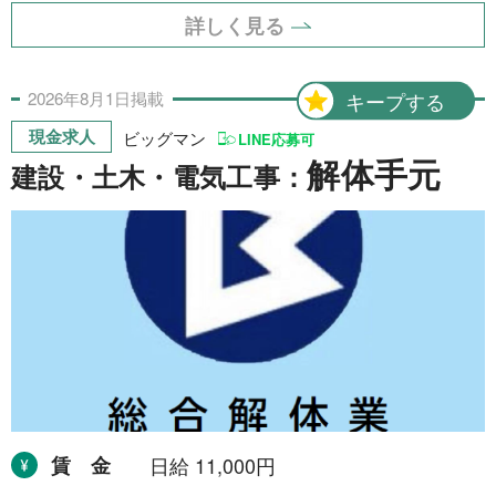
運搬・包装・選別等
5件
詳しく見る
介護・福祉
1件
2026年
8月
1日
掲載
キープする
農林漁業
1件
現金求人
ビッグマン
LINE応募可
事務
1件
解体手元
建設・土木・電気工事：
求人形態から探す
現金求人
53件
契約求人
62件
一般求人
49件
出張求人
1件
賃金
日給 11,000円