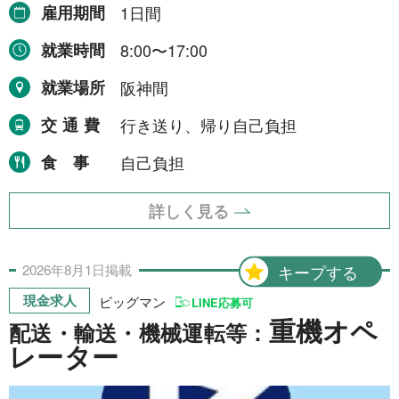
雇用期間
1日間
就業場所から探す
就業時間
8:00〜17:00
関西地方
155件
就業場所
阪神間
近畿一円
2件
交通費
行き送り、帰り自己負担
京阪神間
2件
食事
自己負担
阪神間
19件
詳しく見る
大阪府
102件
兵庫県
10件
2026年
8月
1日
掲載
キープする
滋賀県
12件
現金求人
ビッグマン
LINE応募可
京都府
重機オペ
21件
配送・輸送・機械運転等：
レーター
奈良県
6件
和歌山県
2件