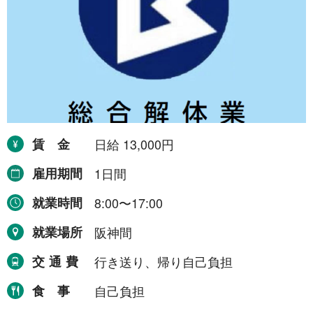
令和8年9月30日まで
1件
令和8年12月31日まで
1件
令和9年2月28日まで
1件
令和9年3月31日まで
2件
期間の定めなし
31件
賃金
日給 13,000円
職種から探す
雇用期間
1日間
就業時間
8:00〜17:00
建設・土木・電気工事
111件
就業場所
阪神間
配送・輸送・機械運転等
25件
交通費
行き送り、帰り自己負担
警備
17件
食事
自己負担
清掃・洗浄
3件