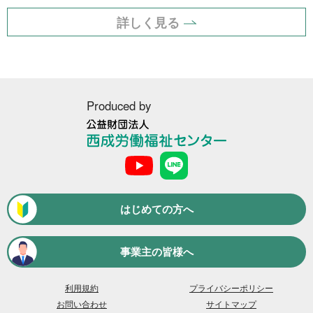
NEWS
詳しく見る
事業者一覧
利用規約
Produced by
プライバシーポリシー
公
益
財
お問い合わせ
団
法
はじめての方へ
人
西
成
事業主の皆様へ
労
働
福
利用規約
プライバシーポリシー
祉
お問い合わせ
サイトマップ