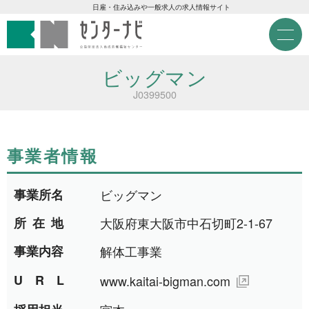
センターナビ 公益財団法人
急募現金求人
日雇・住み込みや一般求人の求人情報サイト
M
e
急募契約求人
n
u
ビッグマン
高齢者活躍求人
J0399500
LINE応募可求人
事業者情報
はじめての方へ
事業所名
ビッグマン
事業主の皆様へ
所在地
大阪府東大阪市中石切町2-1-67
事業内容
解体工事業
雇用期間から探す
URL
www.kaitai-bigman.com