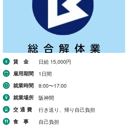
東海地方
6件
愛知県
1件
三重県
5件
四国地方
1件
愛媛県
1件
賃金
日給 15,000円
中国地方
2件
雇用期間
1日間
岡山県
2件
就業時間
8:00〜17:00
就業場所
阪神間
より詳細な探し方へ
交通費
行き送り、帰り自己負担
食事
自己負担