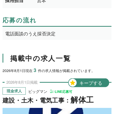
採用担当
宮本
1日間
51件
2日間
1件
応募の流れ
5日間
4件
電話面談のうえ採否決定
10日間
42件
15日間
3件
20日間
4件
掲載中の求人一覧
30日間
11件
3
2026年8月1日現在
件の求人情報が掲載されています。
31日間
2件
2026年
8月
1日
掲載
キープする
2ヶ月間
3件
現金求人
ビッグマン
LINE応募可
6ヶ月間
6件
解体工
建設・土木・電気工事：
1年間
2件