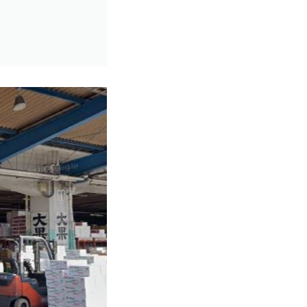
近畿一円
2件
京阪神間
2件
阪神間
19件
大阪府
102件
兵庫県
10件
滋賀県
12件
京都府
21件
奈良県
6件
和歌山県
2件
東海地方
6件
愛知県
1件
三重県
5件
四国地方