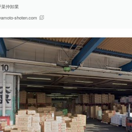
野菜仲卸業
配送・輸送・機械運転等
25件
wamoto-shoten.com
警備
17件
清掃・洗浄
3件
運搬・包装・選別等
5件
介護・福祉
1件
農林漁業
1件
事務
1件
求人形態から探す
現金求人
53件
契約求人
62件