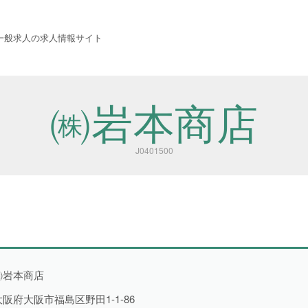
 西成労働福祉センター
一般求人の求人情報サイト
㈱岩本商店
J0401500
職種から探す
㈱岩本商店
大阪府大阪市福島区野田1-1-86
建設・土木・電気工事
111件