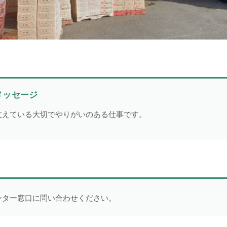
一般求人
49件
出張求人
1件
メッセージ
より詳細な探し方へ
支えている大切でやりがいのある仕事です。
ンター窓口に問い合わせください。