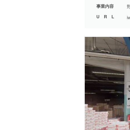
事業内容
2日間
1件
URL
i
5日間
4件
10日間
42件
15日間
3件
20日間
4件
30日間
11件
31日間
2件
2ヶ月間
3件
6ヶ月間
6件
1年間
2件
令和8年9月30日まで
1件
令和8年12月31日まで
1件
令和9年2月28日まで