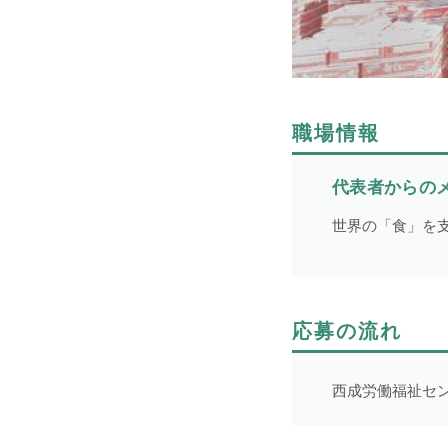
1件
令和9年3月31日まで
2件
期間の定めなし
31件
職場情報
代表者からの
世界の「食」を
NEWS
応募の流れ
事業者一覧
西成労働福祉セ
利用規約