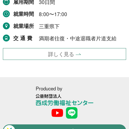
雇用期間
30日間
令和8年9月30日まで
1件
就業時間
8:00〜17:00
令和8年12月31日まで
1件
就業場所
三重県下
令和9年2月28日まで
1件
交通費
満期者往復・中途退職者片道支給
令和9年3月31日まで
2件
期間の定めなし
31件
詳しく見る
職種から探す
建設・土木・電気工事
111件
Produced by
配送・輸送・機械運転等
25件
公
警備
17件
益
財
清掃・洗浄
3件
団