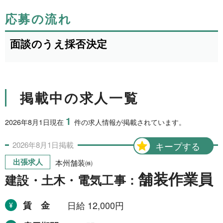
1日間
51件
応募の流れ
2日間
1件
面談のうえ採否決定
5日間
4件
10日間
42件
15日間
3件
掲載中の求人一覧
20日間
4件
1
2026年8月1日現在
件の求人情報が掲載されています。
30日間
11件
2026年
8月
1日
掲載
キープする
31日間
2件
出張求人
本州舗装㈱
2ヶ月間
3件
舗装作業員
建設・土木・電気工事：
6ヶ月間
6件
賃金
日給 12,000円
1年間
2件