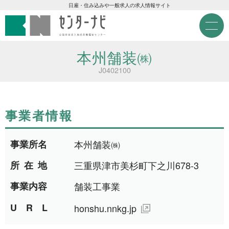
センターナビ 公益財団法人
急募現金求人
日雇・住み込みや一般求人の求人情報サイト
M
e
急募契約求人
n
u
本州舗装㈱
高齢者活躍求人
J0402100
LINE応募可求人
事業者情報
はじめての方へ
事業所名
本州舗装㈱
事業主の皆様へ
所在地
三重県津市美杉町下之川678-3
事業内容
舗装工事業
雇用期間から探す
URL
honshu.nnkg.jp