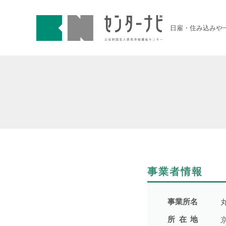
センターナビ 公益財団法人
急募契約求人
日雇・住み込みや
高齢者活躍求人
LINE応募可求人
はじめての方へ
事業主の皆様へ
事業者情報
雇用期間から探す
事業所名
所在地
期間の定めなし
1件