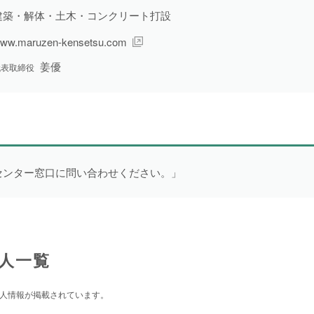
建築・解体・土木・コンクリート打設
ww.maruzen-kensetsu.com
姜優
求人形態から探す
代表取締役
一般求人
1件
より詳細な探し方へ
センター窓口に問い合わせください。」
人一覧
人情報が掲載されています。