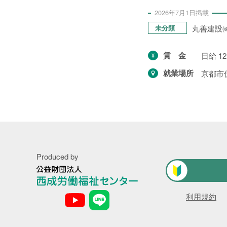
利用規約
2026年
7月
1日
掲載
丸善建設
未分類
プライバシーポリシー
賃金
日給 12
就業場所
京都市
お問い合わせ
Produced by
公
利用規約
益
財
団
法